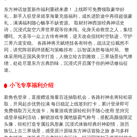
东方神话放置新作福利重磅来袭！ 上线即可免费领取豪华好
礼，新手入驻登录就享海量充值福利，成长进阶途中再得超值豪
礼，满满福利随心畅享不缺资源。 取材封神西游经典神话史
诗，沉浸式架空六界世界观等你来闯。化身天命救世之人，集结
哪吒、大圣等一众上古传奇神将，逆天改命扭转时空轨迹，守护
三界六道安稳。 各路神将天赋绝技各有特色，战法定位截然不
同，讲究阵容羁绊搭配与策略排布，以智谋决胜每场对局。 整
体采用纯正国风美学打造，人物立绘古韵雅致，三界场景仙气缭
绕，处处尽显东方古典韵味，沉浸式开启属于你的神话修仙征
途。
小飞专享福利介绍
新角色登录，直接赠送海量百连抽取机会，各路封神名将轻松获
取，开局起步优势拉满 每日稳定上线签到打卡，累计登录即可
免费领取万元充值卡，海量游戏资源轻松到手随心使用 坚持完
成登录福利活动，解锁游戏专属绝版霸气称号，搭配高颜值限定
头像，轻松打造专属拉风形象 沉浸式体验经典封神剧情，游历
恢弘上古三界场景，感受原汁原味东方神话冒险之旅 参与多样