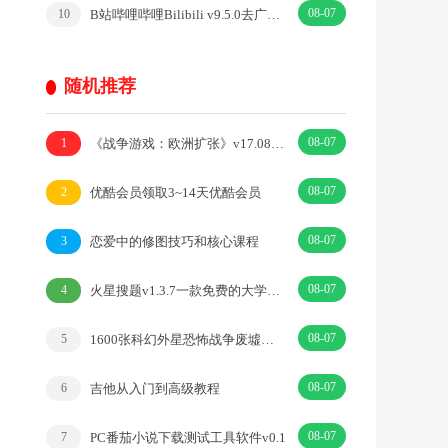
08-07
B站哔哩哔哩Bilibili v9.5.0去广告内置漫游模块版
10
随机推荐
08-07
《战争游戏：欧洲扩张》v17.08中文版
1
08-07
优酷会员领取3~14天优酷会员
2
08-07
恋爱中的修图技巧和核心课程
3
08-07
火星搜题v1.3.7一款免费的大学搜题学习软件
4
08-07
1600张科幻外星恐怖战争废墟环境背景 5K高清图片素材
5
08-07
吉他从入门到高级教程
6
08-07
PC番茄小说下载测试工具软件v0.1
7