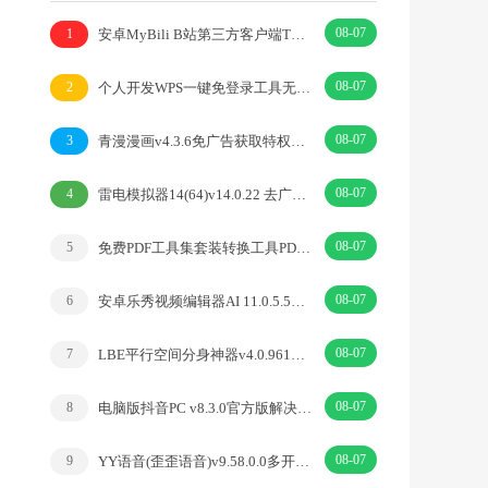
08-07
安卓MyBili B站第三方客户端TV版v1.6.9
1
08-07
个人开发WPS一键免登录工具无需登录账号
2
08-07
青漫漫画v4.3.6免广告获取特权重制修复版
3
08-07
雷电模拟器14(64)v14.0.22 去广告绿色纯净版
4
08-07
免费PDF工具集套装转换工具PDFgear v2.1.18
5
08-07
安卓乐秀视频编辑器AI 11.0.5.5去广告解锁VIP版
6
08-07
LBE平行空间分身神器v4.0.9612解锁vip专业版
7
08-07
电脑版抖音PC v8.3.0官方版解决网页切换烦恼
8
08-07
YY语音(歪歪语音)v9.58.0.0多开去广告绿色版
9