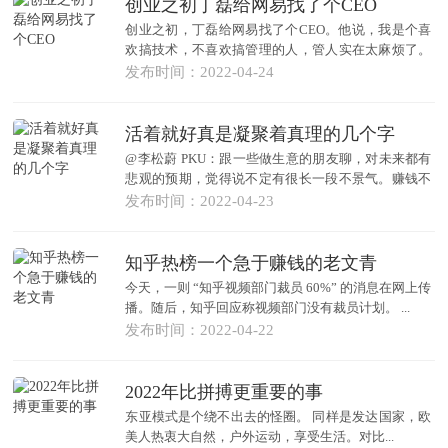
创业之初丁磊给网易找了个CEO
创业之初，丁磊给网易找了个CEO。他说，我是个喜
欢搞技术，不喜欢搞管理的人，管人实在太麻烦了。
听说美...
发布时间：2022-04-24
活着就好真是凝聚着真理的几个字
@李松蔚 PKU：跟一些做生意的朋友聊，对未来都有
悲观的预期，觉得说不定有很长一段不景气。赚钱不
再像...
发布时间：2022-04-23
知乎热榜一个急于赚钱的老文青
今天，一则 “知乎视频部门裁员 60%” 的消息在网上传
播。随后，知乎回应称视频部门没有裁员计划。 ...
发布时间：2022-04-22
2022年比拼搏更重要的事
东亚模式是个绕不出去的怪圈。 同样是发达国家，欧
美人热衷大自然，户外运动，享受生活。对比...