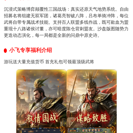
沉浸式策略博弈颠覆性三国战场：真实还原天气地势系统。自由
招募名将组建无双军团，诸葛亮智破八阵，吕布单骑冲阵，每位
武将自带专属战术技能。支持百人联盟多线作战，既可歃血为盟
重现十八路诸侯讨董，亦可暗度陈仓背刺盟友。沙盘版图随势力
更迭动态演化，每一局都是全新的问鼎中原史诗。
小飞专享福利介绍
游玩送大量充值货币 首充礼包可领最顶级武将