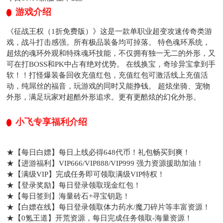
游戏介绍
《征战王权（1折免费版）》这是一款单职业超变攻速传奇类游
戏，战斗打击感强。所有极品装备均可掉落。 特色魂环系统，
超炫的魂环外观和特殊魂环技能，不仅拥有独一无二的外形，又
可在打BOSS和PK中占有绝对优势。 在线换宝，奇珍异宝拿到手
软！！打怪爆装备回收充值红包，充值红包可激活线上充值活
动，纯屌丝的福音，玩游戏的同时又能挣钱。 超炫坐骑、宠物
外形，满足玩家对超酷外形追求。更有更酷炫的幻化外形。
小飞专享福利介绍
★【每日白嫖】每日上线必得648代币！礼包畅买到爽！
★【进游福利】VIP666/VIP888/VIP999 强力资源援助加油！
★【满级VIP】完成任务即可领取满级VIP特权！
★【登录奖励】每日登录领取现金红包！
★【每日签到】海量砖石+寻宝钥匙！
★【白嫖在线】每日登录领取体力药水/魔刀碎片等丰富资源！
★【0氪王道】开荒资源，每日完成任务领取-海量资源！