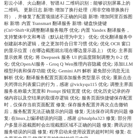
彩云小译、火山翻译、智谱AI 二维码识别：能够识别屏幕上的
二维码。 更新日志 新增: 增加了换行处理（用非空格替换换行
符），并修复了配置项描述不正确的问题 新增: 增加阿里百炼图
标 新增: 内置 Transmart 翻译服务 新增: 键盘快捷键
(Ctrl+Shift+R)调整翻译服务顺序 优化: 内置 Yandex 翻译服务，
支持繁体中文和粤语（默认处理为中文） 优化: 优化翻译服务中
创建副本的逻辑，使之更加符合日常习惯 优化: 优化 OCR 窗口
的显示位置（在哪边截图就出现在哪边显示器上） 优化: 主界面
显示效果 优化: 将 Deepseek 服务 UI 的温度限制调整为 0-2 优
化: 优化OpenAI服务 - Groq Q Wen推理内容隐藏 优化: 添加LLM
模型列表和保存功能 优化: Gemini API 解析 避免部分消息无法
解析 优化: 翻译服务配置页面添加服务类型显示 优化: 重新点击
关闭弹出列表窗口的行为，感谢 @vickyqu115 优化: 调整主界面
服务名称最大宽度和 Prompt 按钮宽度 优化: 优化历史记录的存
储内容以及空结果的取缓存逻辑 优化: 服务页面快捷键保存配置
时，仅保存当前页面配置 修复: 保存服务配置并再次点击撤销
后，服务配置无法正确显示的问题 修复: 无法保存词库的问题 修
复: 在linux上编译错误的问题，感谢 @hnalpha323 修复: 部分用
户多显示器截图时会出现截图区域不正确的问题 修复: 腾讯识别
服务错误的问题 修复: 程序启动未使用设置的超时时间 修复: 在