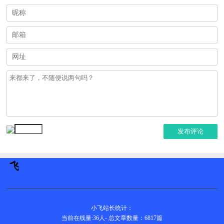
发布评论
小飞站长统计：
当前在线量:
36
人
-
总文章数量：6817
篇