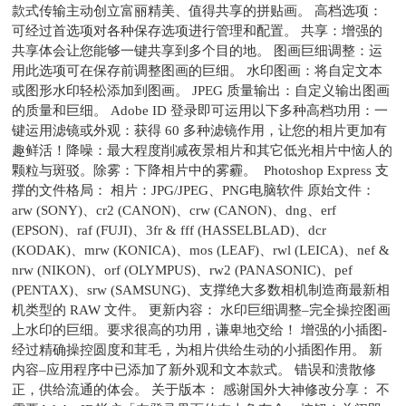
款式传输主动创立富丽精美、值得共享的拼贴画。 高档选项：
可经过首选项对各种保存选项进行管理和配置。 共享：增强的
共享体会让您能够一键共享到多个目的地。 图画巨细调整：运
用此选项可在保存前调整图画的巨细。 水印图画：将自定文本
或图形水印轻松添加到图画。 JPEG 质量输出：自定义输出图画
的质量和巨细。 Adobe ID 登录即可运用以下多种高档功用：一
键运用滤镜或外观：获得 60 多种滤镜作用，让您的相片更加有
趣鲜活！降噪：最大程度削减夜景相片和其它低光相片中恼人的
颗粒与斑驳。除雾：下降相片中的雾霾。 Photoshop Express 支
撑的文件格局： 相片：JPG/JPEG、PNG电脑软件 原始文件：
arw (SONY)、cr2 (CANON)、crw (CANON)、dng、erf
(EPSON)、raf (FUJI)、3fr & fff (HASSELBLAD)、dcr
(KODAK)、mrw (KONICA)、mos (LEAF)、rwl (LEICA)、nef &
nrw (NIKON)、orf (OLYMPUS)、rw2 (PANASONIC)、pef
(PENTAX)、srw (SAMSUNG)、支撑绝大多数相机制造商最新相
机类型的 RAW 文件。 更新内容： 水印巨细调整–完全操控图画
上水印的巨细。要求很高的功用，谦卑地交给！ 增强的小插图-
经过精确操控圆度和茸毛，为相片供给生动的小插图作用。 新
内容–应用程序中已添加了新外观和文本款式。 错误和溃散修
正，供给流通的体会。 关于版本： 感谢国外大神修改分享： 不