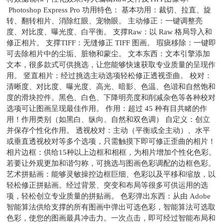
Photoshop Express Pro 功用特色： 基本功用：裁切、拉直、旋
转、翻转相片、消除红眼、宠物眼。 主动修正：一键调整亮
度、对比度、曝光度、白平衡。 支撑Raw：以 Raw 格局导入和
修正相片。 支撑TIFF：无缝修正 TIFF 图画。 瑕疵移除：一键即
可去除相片中的尘垢、脏物和蒙尘。 文本东西：文本引擎添加
文本，很多款式可供挑选，让您能够快速获取专业质量的呈现作
用。 竖直相片：经过挑选主动选项轻松修正透视歪曲。 校对：
清晰度、对比度、曝光度、高光、暗影、色温、色谐和自然饱和
度的滑块控件。黑色、白色、下降明亮度和削减杂色等各种校对
选项可让图画呈现最佳作用。 作用：超过 45 种有目共睹的作
用！作用类别（如黑白、纵向、自然和双色调） 自定义：创立
并保存个性化作用。 透视校对：主动（平衡或全主动）、水平
或垂直透视校对等多个选项，只需触摸下即可修正歪曲的相片！
相片边框：供给15种以上边框和相框，为相片增加个性化色彩。
若要让外观更加和谐匀称，可挑选与图画色彩调配的边框色彩。
艺术拼贴画：能够灵敏操控边框巨细、色彩以及平移和缩放，以
轻松修正拼贴画。经过背景、突变和布局等很多可供运用的选
项，轻松创立专业质量的拼贴画。 色彩弹出东西：从由 Adobe
智能算法供给支撑的所有图画中弹出可选色彩，智能算法可选取
色彩，使您的图画最具冲击力。一次点击，即可经过智能布局和