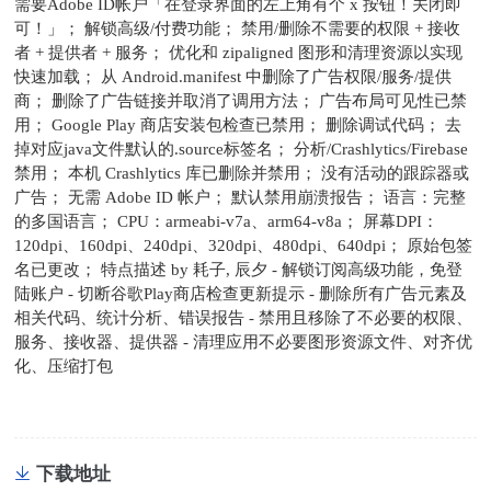
需要Adobe ID帐户「在登录界面的左上角有个 x 按钮！关闭即
可！」； 解锁高级/付费功能； 禁用/删除不需要的权限 + 接收
者 + 提供者 + 服务； 优化和 zipaligned 图形和清理资源以实现
快速加载； 从 Android.manifest 中删除了广告权限/服务/提供
商； 删除了广告链接并取消了调用方法； 广告布局可见性已禁
用； Google Play 商店安装包检查已禁用； 删除调试代码； 去
掉对应java文件默认的.source标签名； 分析/Crashlytics/Firebase
禁用； 本机 Crashlytics 库已删除并禁用； 没有活动的跟踪器或
广告； 无需 Adobe ID 帐户； 默认禁用崩溃报告； 语言：完整
的多国语言； CPU：armeabi-v7a、arm64-v8a； 屏幕DPI：
120dpi、160dpi、240dpi、320dpi、480dpi、640dpi； 原始包签
名已更改； 特点描述 by 耗子, 辰夕 - 解锁订阅高级功能，免登
陆账户 - 切断谷歌Play商店检查更新提示 - 删除所有广告元素及
相关代码、统计分析、错误报告 - 禁用且移除了不必要的权限、
服务、接收器、提供器 - 清理应用不必要图形资源文件、对齐优
化、压缩打包
下载地址