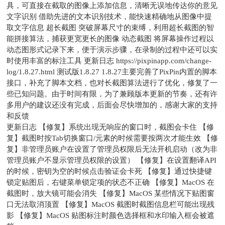
具，可直接在截取的图像上添加信息，清晰无误地传达你的意见
文字识别 借助先进的文本识别技术，能快速精确地从图像中提
取文字信息 超长截图 突破屏幕尺寸的束缚，利用超长截图的智
能拼接算法，捕获更宽更长的图像 动态截图 将屏幕操作过程以
动态图形式记录下来，便于演示步骤，在录制的过程中还可以实
时使用丰富的标注工具 更新日志 https://pixpinapp.com/change-
log/1.8.27.html 测试版1.8.27 1.8.27主要完善了PixPin内置的脚本
接口，补充了脚本文档，也对长截图算法进行了优化，修复了一
些已知问题。由于时间有限，为了兼顾版本更新的节奏，还有许
多用户的建议还没有完成，后面会尽快增加的，感谢大家的支持
和反馈
更新日志 【修复】系统出现无响应的窗口时，截图会卡住 【修
复】截图时按Tab切换窗口/元素的时候需要按两次才能生效 【修
复】非管理员账户在设置了管理员权限后无法开机启动（改为非
管理员账户不显示管理员权限的设置） 【修复】在设置翻译API
的时候，密钥为空的时候点击验证会卡死 【修复】通过快捷键
锁定贴图后，右键菜单锁定项的状态不正确 【修复】MacOS 在
截图时，放大镜可能会消失 【修复】MacOS 某些情况下贴图窗
口无法取消顶置 【修复】MacOS 截图时截图信息栏可能出现残
影 【修复】MacOS 贴图标注时颜色选择框和水印输入框会被遮