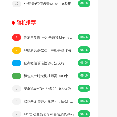
08-06
YY语音(歪歪语音)v9.58.0.0多开去广告绿色版
10
随机推荐
08-06
奇葩星学院·一起来薅策划羊毛真是泰酷辣！·|卡牌·二次元
1
08-06
AI最新实战教程，手把手教你用AI批量生成说唱影视解说视频，1天生成上百条
2
08-06
查询微信被谁投诉方法技巧
3
08-06
和包六一时光机抽最高1000个和包积分 亲测中200积分 价值2元
4
08-06
安卓MacroDroid v5.20.10高级版
5
08-06
招商基金集碎片赢好礼，抽0.3-8.8元微信红包
6
08-06
APP自动更换包名和签名系统源码
7