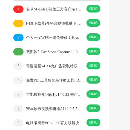
08-06
安卓MyBili B站第三方客户端TV版v1.6.9
1
08-06
闪豆下载器(多平台视频批量下载器)v2026.07.29
2
08-06
个人开发WPS一键免登录工具无需登录账号
3
08-06
截图软件FastStone Capture 11.3中文绿色版
4
08-06
青漫漫画v4.3.6免广告获取特权重制修复版
5
08-06
免费PDF工具集套装转换工具PDFgear v2.1.18
6
08-06
雷电模拟器14(64)v14.0.22 去广告绿色纯净版
7
08-06
安卓乐秀视频编辑器AI 11.0.5.5去广告解锁VIP版
8
08-06
电脑版抖音PC v8.3.0官方版解决网页切换烦恼
9