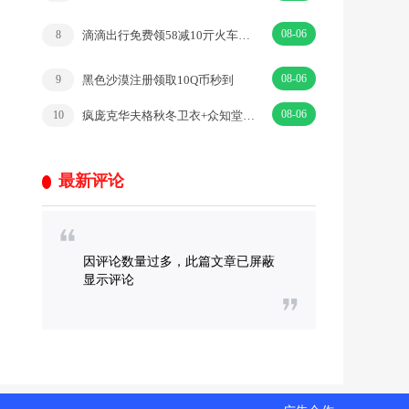
08-06
滴滴出行免费领58减10亓火车票券含火车票
8
08-06
黑色沙漠注册领取10Q币秒到
9
08-06
疯庞克华夫格秋冬卫衣+众知堂医用筋骨贴+熊治水牛乳蛋白棒面包
10
最新评论
因评论数量过多，此篇文章已屏蔽
显示评论