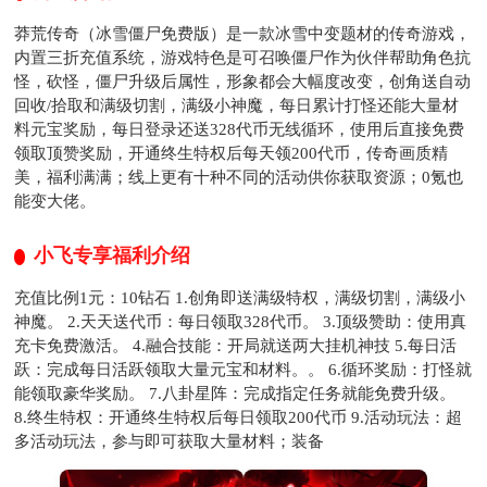
莽荒传奇（冰雪僵尸免费版）是一款冰雪中变题材的传奇游戏，
内置三折充值系统，游戏特色是可召唤僵尸作为伙伴帮助角色抗
怪，砍怪，僵尸升级后属性，形象都会大幅度改变，创角送自动
回收/拾取和满级切割，满级小神魔，每日累计打怪还能大量材
料元宝奖励，每日登录还送328代币无线循环，使用后直接免费
领取顶赞奖励，开通终生特权后每天领200代币，传奇画质精
美，福利满满；线上更有十种不同的活动供你获取资源；0氪也
能变大佬。
小飞专享福利介绍
充值比例1元：10钻石 1.创角即送满级特权，满级切割，满级小
神魔。 2.天天送代币：每日领取328代币。 3.顶级赞助：使用真
充卡免费激活。 4.融合技能：开局就送两大挂机神技 5.每日活
跃：完成每日活跃领取大量元宝和材料。。 6.循环奖励：打怪就
能领取豪华奖励。 7.八卦星阵：完成指定任务就能免费升级。
8.终生特权：开通终生特权后每日领取200代币 9.活动玩法：超
多活动玩法，参与即可获取大量材料；装备