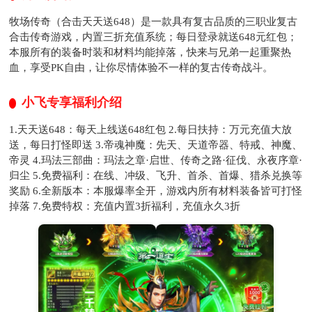
牧场传奇（合击天天送648）是一款具有复古品质的三职业复古
合击传奇游戏，内置三折充值系统；每日登录就送648元红包；
本服所有的装备时装和材料均能掉落，快来与兄弟一起重聚热
血，享受PK自由，让你尽情体验不一样的复古传奇战斗。
小飞专享福利介绍
1.天天送648：每天上线送648红包 2.每日扶持：万元充值大放
送，每日打怪即送 3.帝魂神魔：先天、天道帝器、特戒、神魔、
帝灵 4.玛法三部曲：玛法之章·启世、传奇之路·征伐、永夜序章·
归尘 5.免费福利：在线、冲级、飞升、首杀、首爆、猎杀兑换等
奖励 6.全新版本：本服爆率全开，游戏内所有材料装备皆可打怪
掉落 7.免费特权：充值内置3折福利，充值永久3折