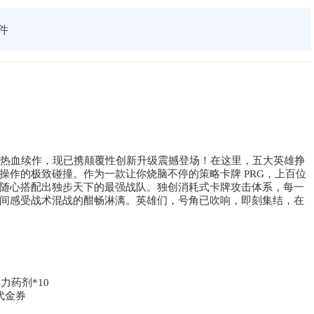
件
的热血续作，现已携颠覆性创新升级震撼登场！​ 在这里，五大英雄挣
操作的极致碰撞。作为一款让你烧脑不停的策略卡牌 PRG，上百位
随心搭配出独步天下的最强战队。​ 独创消耗式卡牌攻击体系，每一
间感受战术混战的酣畅淋漓。英雄们，号角已吹响，即刻集结，在
力药剂*10
代金券