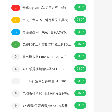
08-07
安卓MyBili B站第三方客户端TV版v1.6.9
1
08-07
个人开发WPS一键免登录工具无需登录账号
2
08-07
青漫漫画v4.3.6免广告获取特权重制修复版
3
08-07
免费PDF工具集套装转换工具PDFgear v2.1.18
4
08-07
雷电模拟器14(64)v14.0.22 去广告绿色纯净版
5
08-07
安卓乐秀视频编辑器AI 11.0.5.5去广告解锁VIP版
6
08-07
LBE平行空间分身神器v4.0.9612解锁vip专业版
7
08-07
电脑版抖音PC v8.3.0官方版解决网页切换烦恼
8
08-07
YY语音(歪歪语音)v9.58.0.0多开去广告绿色版
9