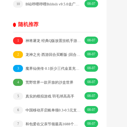
08-07
B站哔哩哔哩Bilibili v9.5.0去广告内置漫游模块版
10
随机推荐
08-07
神将屠龙·经典Q版放置挂机手游·|卡牌·策略
1
08-07
龙神之光·西游回合买断版·|回合·挂机
2
08-07
魔界仙侠传·0.1折少三代金直充，领千元代金万元真充·|卡牌·三国
3
08-07
荒野世界一款开放的沙盒世界
4
08-07
真实的模拟游戏 羽毛球高高手
5
08-07
中国移动开启账单领0.3-0.5元支付宝红包、1-2元微信立减金
6
08-07
和包爱在父亲节领最高1688个和包积分 亲测中218积分 价值2元左右
7