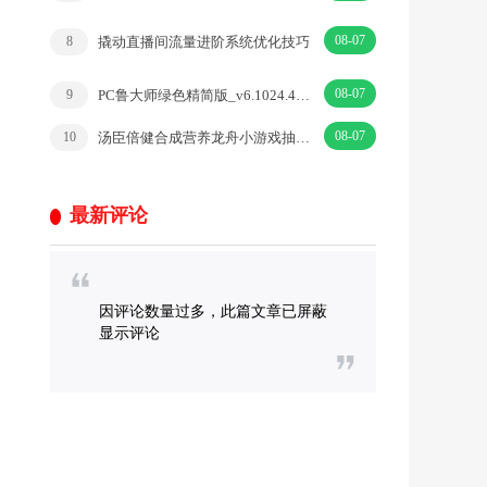
08-07
撬动直播间流量进阶系统优化技巧
8
08-07
PC鲁大师绿色精简版_v6.1024.4105.1121
9
08-07
汤臣倍健合成营养龙舟小游戏抽1万个微信红包 亲测中0.3元
10
最新评论
因评论数量过多，此篇文章已屏蔽
显示评论