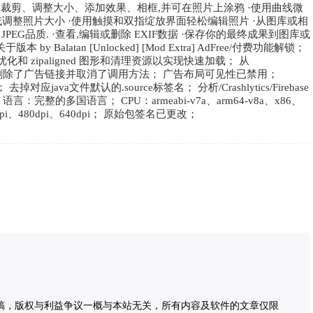
、裁剪、调整大小、添加效果、相框,并可在照片上涂鸦 ·使用曲线微
剪裁或调整照片大小 ·使用触摸和双指绽放界面轻松编辑照片 ·从图库或相
 JPEG品质. ·查看,编辑或删除 EXIF数据 ·保存你的最终成果到图库或
Balatan [Unlocked] [Mod Extra] AdFree/付费功能解锁；
优化和 zipaligned 图形和清理资源以实现快速加载； 从
/提供商； 删除了广告链接并取消了调用方法； 广告布局可见性已禁用；
应java文件默认的.source标签名； 分析/Crashlytics/Firebase
完整的多国语言； CPU：armeabi-v7a、arm64-v8a、x86、
、320dpi、480dpi、640dpi； 原始包签名已更改；
稿，版权与利益争议一概与本站无关，所有内容及软件的文章仅限