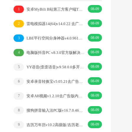
08-09
安卓MyBili B站第三方客户端TV版v1.6.9
1
08-09
雷电模拟器14(64)v14.0.22 去广告绿色纯净版
2
08-09
LBE平行空间分身神器v4.0.9612解锁vip专业版
3
08-09
电脑版抖音PC v8.3.0官方版解决网页切换烦恼
4
08-09
YY语音(歪歪语音)v9.58.0.0多开去广告绿色版
5
08-09
安卓录音转换宝v5.05.21去广告开心版
6
08-09
安卓AH视频v1.2.10去广告版内置丰富优质源
7
08-09
搜狗拼音输入法PC版v16.7.0.4673精简优化版
8
08-09
吉历万年历v10.2高级版/吉历老黄历吉日择日宜忌
9