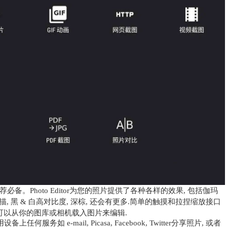
。Photo Editor为您的照片提供了各种各样的效果, 包括伽玛
 素描, 黑 & 白高对比度, 深棕, 还会有更多.简单的触摸和拉捏缩放接口
可以从你的图库或相机载入图片来编辑.
务如 e-mail, Picasa, Facebook, Twitter分享照片, 或者