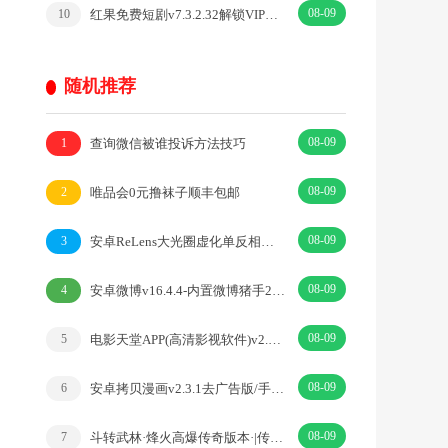
08-09
红果免费短剧v7.3.2.32解锁VIP会员版热门短剧
10
随机推荐
08-09
查询微信被谁投诉方法技巧
1
08-09
唯品会0元撸袜子顺丰包邮
2
08-09
安卓ReLens大光圈虚化单反相机v4.2GP高级版
3
08-09
安卓微博v16.4.4-内置微博猪手2.5.3-347模块
4
08-09
电影天堂APP(高清影视软件)v2.1.0.0去广告版
5
08-09
安卓拷贝漫画v2.3.1去广告版/手机看番神器
6
08-09
斗转武林·烽火高爆传奇版本·|传奇·RPG
7