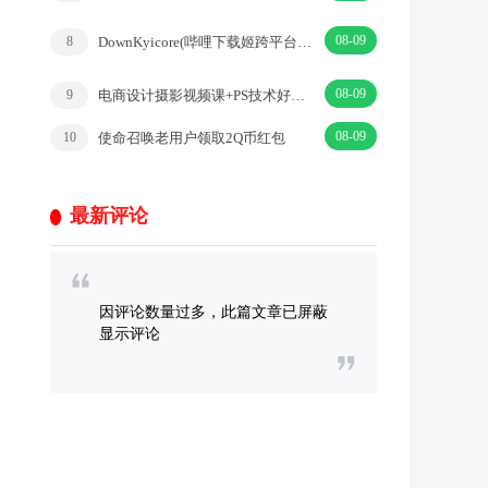
08-09
DownKyicore(哔哩下载姬跨平台版)v1.0.16绿色版
8
08-09
电商设计摄影视频课+PS技术好图片等于大流量
9
08-09
使命召唤老用户领取2Q币红包
10
最新评论
因评论数量过多，此篇文章已屏蔽
显示评论