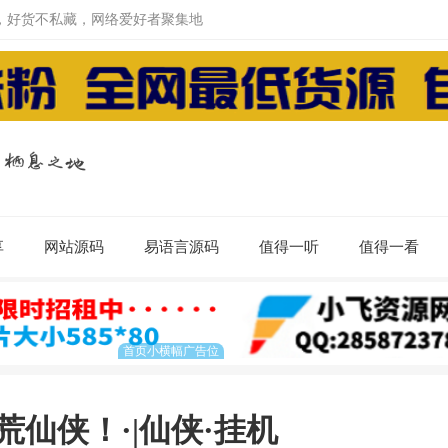
，好货不私藏，网络爱好者聚集地
享
网站源码
易语言源码
值得一听
值得一看
荒仙侠！·|仙侠·挂机