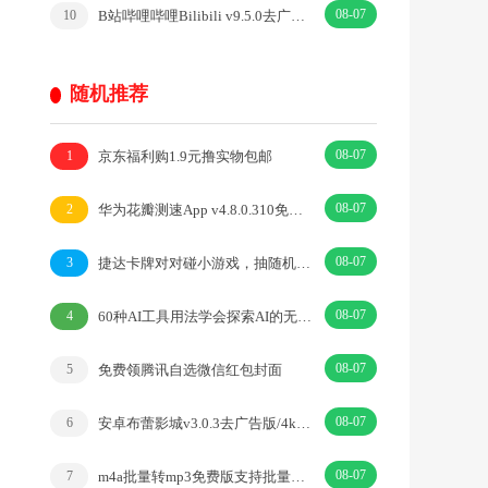
08-07
B站哔哩哔哩Bilibili v9.5.0去广告内置漫游模块版
10
随机推荐
08-07
京东福利购1.9元撸实物包邮
1
08-07
华为花瓣测速App v4.8.0.310免费纯净无广告
2
08-07
捷达卡牌对对碰小游戏，抽随机微信红包
3
08-07
60种AI工具用法学会探索AI的无限可能
4
08-07
免费领腾讯自选微信红包封面
5
08-07
安卓布蕾影城v3.0.3去广告版/4k蓝光画质秒播
6
08-07
m4a批量转mp3免费版支持批量音频格式转换
7