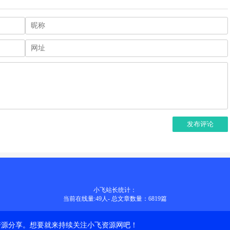
发布评论
小飞站长统计：
当前在线量:
49
人
-
总文章数量：6819
篇
资源分享。想要就来持续关注小飞资源网吧！