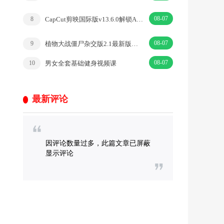
08-07
CapCut剪映国际版v13.6.0解锁AppModz专业版
8
08-07
植物大战僵尸杂交版2.1最新版本（盲盒模式)（无尽宝藏模式）
9
08-07
男女全套基础健身视频课
10
最新评论
因评论数量过多，此篇文章已屏蔽
显示评论