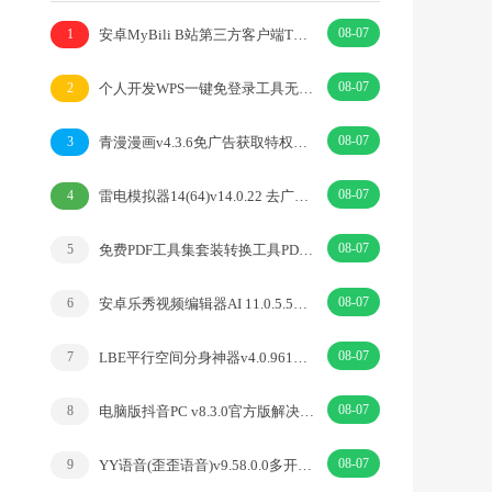
08-07
安卓MyBili B站第三方客户端TV版v1.6.9
1
08-07
个人开发WPS一键免登录工具无需登录账号
2
08-07
青漫漫画v4.3.6免广告获取特权重制修复版
3
08-07
雷电模拟器14(64)v14.0.22 去广告绿色纯净版
4
08-07
免费PDF工具集套装转换工具PDFgear v2.1.18
5
08-07
安卓乐秀视频编辑器AI 11.0.5.5去广告解锁VIP版
6
08-07
LBE平行空间分身神器v4.0.9612解锁vip专业版
7
08-07
电脑版抖音PC v8.3.0官方版解决网页切换烦恼
8
08-07
YY语音(歪歪语音)v9.58.0.0多开去广告绿色版
9