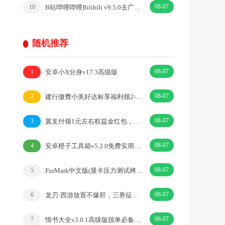
08-07
B站哔哩哔哩Bilibili v9.5.0去广告内置漫游模块版
10
随机推荐
08-07
安卓小X分身v17.3高级版
1
08-07
建行缴费小美好达标享福利领2-5元微信立减金 每月可参加
2
08-07
翼支付领1元左右权益金红包，可直接扫码变现
3
08-07
安卓橙子工具箱v5.2.0免费实用小工具纯净版
4
08-07
FurMark中文版(显卡压力测试烤机软件)v1.39
5
08-07
龙刃·西游放置不爆肝，三界征战任你行·|卡牌·放置·免费版
6
08-07
情书大全v3.0.1高级版脱单必备表白情书模版
7