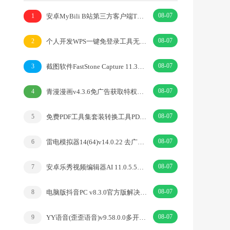
08-07
安卓MyBili B站第三方客户端TV版v1.6.9
1
08-07
个人开发WPS一键免登录工具无需登录账号
2
08-07
截图软件FastStone Capture 11.3中文绿色版
3
08-07
青漫漫画v4.3.6免广告获取特权重制修复版
4
08-07
免费PDF工具集套装转换工具PDFgear v2.1.18
5
08-07
雷电模拟器14(64)v14.0.22 去广告绿色纯净版
6
08-07
安卓乐秀视频编辑器AI 11.0.5.5去广告解锁VIP版
7
08-07
电脑版抖音PC v8.3.0官方版解决网页切换烦恼
8
08-07
YY语音(歪歪语音)v9.58.0.0多开去广告绿色版
9