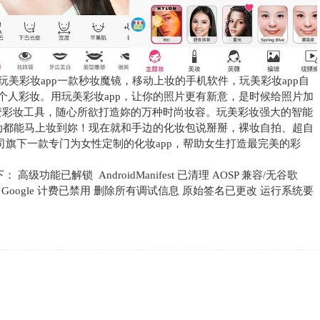
玩美彩妆app一款秒妆魔镜，移动上妆的手机软件，玩美彩妆app自
个人彩妆。用玩美彩妆app，让你的照片更有新意，是时候给照片加
变彩妆工具，随心所欲打造妳的万种时尚妆容。玩美彩妆强大的智能
么动都能马上妆到妳！现在就和手边的化妆包说掰掰，裸妆自拍、超自
公司旗下一款专门为女性定制的化妆app，帮助女生打造最完美的彩
功能已解锁 AndroidManifest 已清理 AOSP 兼容/无谷歌
的多语言 Google 计费已禁用 删除所有调试信息 原始签名已更改 运行系统要