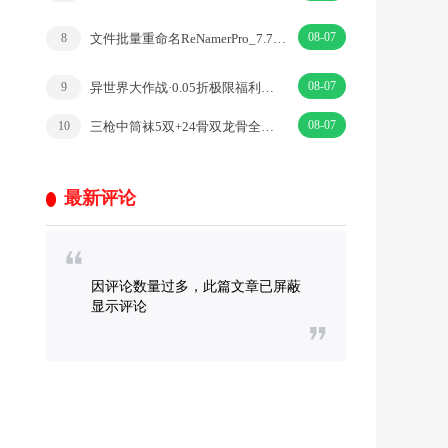
08-07
文件批量重命名ReNamerPro_7.7.0.2汉化优化版
8
08-07
异世界大作战·0.05折极限福利回合仙侠手游·|回合·仙侠
9
08-07
三枪中筒袜5双+24骨双龙骨全自动雨伞+轩妈蛋黄酥330g
10
最新评论
因评论数量过多，此篇文章已屏蔽
显示评论