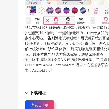
谷歌市场240万好评的化妆神器，此版本已完美破解 
拍也能随时上妆哟，一键换妆无压力，DIY专属我的
点小心思啦。 告别繁琐试妆过程！用玩美彩妆的百
脸部侦测，可精准侦测五官，0.1秒动态上妆、怎
然上妆效果0.1秒立马体验！ 玩美彩妆是玩美相机
妆。 此版本由XDA大神完美破解，解锁全部滤镜
关于版本 感谢国外XDA大神的修改和分享，特点如下： 高级
CPU：arm64-v8a、armeabi-v7a 语言：完整
求：Android 5.0+
下载地址
点击下载