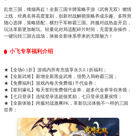
乱世三国，烽烟再起！全新三国卡牌策略手游《武将无双》燃情
上线，经典名将高度复刻，创新对战解锁策略养成乐趣。多阵营
随心选择，策略搭配，横扫千军称霸三国。跨服对战热血开启，
玩法革新更加耐玩。轻量化对局适配碎片时间，无需复杂操作，
一键玩转三国古战场，体验全新体系带来的无限魅力！
小飞专享福利介绍
★【全场0.1折】游戏内所有充值享永久0.1折福利；
★【全新武将】新增全新黑金武将，强势入局称霸三国；
★【免费福利】游戏内每天免费领1千代金券；
★【签到壕礼】每天签到免费领代金券，超多代金券等你来领；
★【七日登录】连续登录送超值奖励，七日登录送夏侯惇；
★【全新体验】跨服对战激爽PK，革新玩法体验不一样的三国
世界；