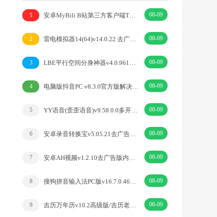
08-09
安卓MyBili B站第三方客户端TV版v1.6.9
1
08-09
雷电模拟器14(64)v14.0.22 去广告绿色纯净版
2
08-09
LBE平行空间分身神器v4.0.9612解锁vip专业版
3
08-09
电脑版抖音PC v8.3.0官方版解决网页切换烦恼
4
08-09
YY语音(歪歪语音)v9.58.0.0多开去广告绿色版
5
08-09
安卓录音转换宝v5.05.21去广告开心版
6
08-09
安卓AH视频v1.2.10去广告版内置丰富优质源
7
08-09
搜狗拼音输入法PC版v16.7.0.4673精简优化版
8
08-09
吉历万年历v10.2高级版/吉历老黄历吉日择日宜忌
9