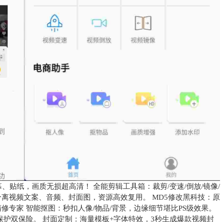
、贴纸，画质无损超高清！ 全能剪辑工具箱：裁剪/变速/倒放/镜像/
离视频文案、音频、封面图，资源高效复用。 MD5修改黑科技：原
修专家 智能抠图：秒扣人像/物品/背景，边缘细节堪比PS级效果。
护双保险。 封面定制：海量模板+字体特效，3秒生成爆款视频封