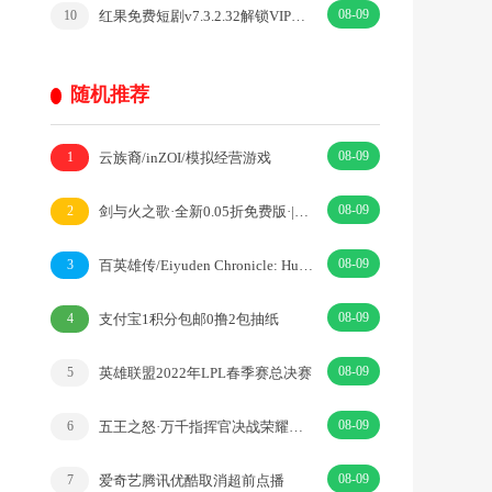
08-09
红果免费短剧v7.3.2.32解锁VIP会员版热门短剧
10
随机推荐
08-09
云族裔/inZOI/模拟经营游戏
1
08-09
剑与火之歌·全新0.05折免费版·|卡牌·魔幻
2
08-09
百英雄传/Eiyuden Chronicle: Hundred Heroes
3
08-09
支付宝1积分包邮0撸2包抽纸
4
08-09
英雄联盟2022年LPL春季赛总决赛
5
08-09
五王之怒·万千指挥官决战荣耀沙场！·|横屏·SLG
6
08-09
爱奇艺腾讯优酷取消超前点播
7