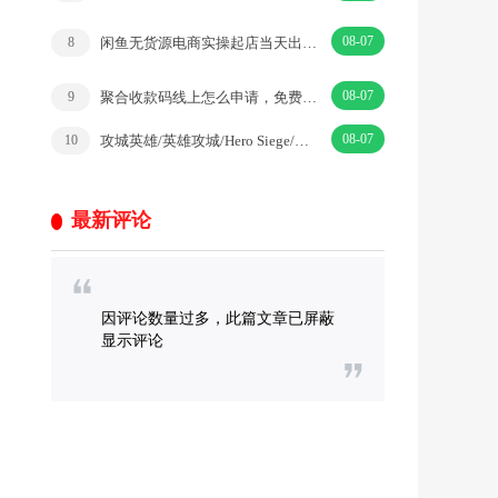
08-07
闲鱼无货源电商实操起店当天出单手把手教会你
8
08-07
聚合收款码线上怎么申请，免费申请度小满聚合收款码教程
9
08-07
攻城英雄/英雄攻城/Hero Siege/动作冒险
10
最新评论
因评论数量过多，此篇文章已屏蔽
显示评论