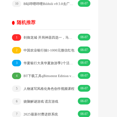
08-07
B站哔哩哔哩Bilibili v9.5.0去广告内置漫游模块版
10
随机推荐
08-07
剑御龙城·开局神器四选一，马年好运生莲开。·|传奇·动作·RPG
1
08-07
中国农业银行抽1-1000元微信红包
2
08-07
华夏银行大美华夏旅游季2个活动领1元微信立减金+京东卡+能量积分
3
08-07
BT下载工具qBittorrent Edition v5.2.3便携增强版
4
08-07
人物速写风格化角色创作视频课程
5
08-07
烧脑解谜游戏 谎言游戏
6
08-07
2025最新付费进群系统
7