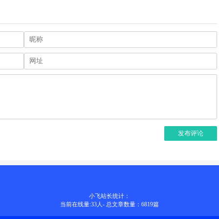
发布评论
小飞站长统计：
当前在线量:
33
人
-
总文章数量：6819
篇