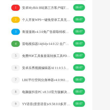
08-07
安卓MyBili B站第三方客户端TV版v1.6.9
1
08-07
个人开发WPS一键免登录工具无需登录账号
2
08-07
青漫漫画v4.3.6免广告获取特权重制修复版
3
08-07
雷电模拟器14(64)v14.0.22 去广告绿色纯净版
4
08-07
免费PDF工具集套装转换工具PDFgear v2.1.18
5
08-07
安卓乐秀视频编辑器AI 11.0.5.5去广告解锁VIP版
6
08-07
LBE平行空间分身神器v4.0.9612解锁vip专业版
7
08-07
电脑版抖音PC v8.3.0官方版解决网页切换烦恼
8
08-07
YY语音(歪歪语音)v9.58.0.0多开去广告绿色版
9