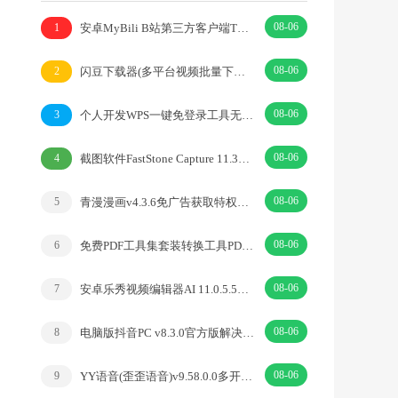
08-06
安卓MyBili B站第三方客户端TV版v1.6.9
1
08-06
闪豆下载器(多平台视频批量下载器)v2026.07.29
2
08-06
个人开发WPS一键免登录工具无需登录账号
3
08-06
截图软件FastStone Capture 11.3中文绿色版
4
08-06
青漫漫画v4.3.6免广告获取特权重制修复版
5
08-06
免费PDF工具集套装转换工具PDFgear v2.1.18
6
08-06
安卓乐秀视频编辑器AI 11.0.5.5去广告解锁VIP版
7
08-06
电脑版抖音PC v8.3.0官方版解决网页切换烦恼
8
08-06
YY语音(歪歪语音)v9.58.0.0多开去广告绿色版
9