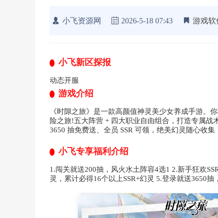
小飞资源网
2026-5-18 07:43
游戏软
小飞新区探报
动态开服
游戏介绍
《时隙之旅》是一款高颜值神灵美少女养成手游。你
险之旅!五大阵营 + 四大职业自由组合，打造专属战
3650 抽免费送、全员 SSR 可领，绝美幻灵随心
小飞专享福利介绍
1.闯关就送200抽，风火水土阵容4选1 2.新手狂欢SS
灵，累计必得16个以上SSR+幻灵 5.登录就送365