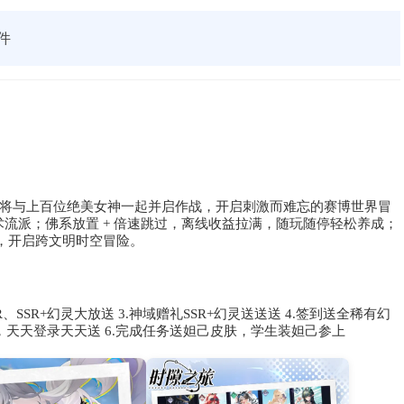
件
将与上百位绝美女神一起并启作战，开启刺激而难忘的赛博世界冒
术流派；佛系放置 + 倍速跳过，离线收益拉满，随玩随停轻松养成；
收集，开启跨文明时空冒险。
R、SSR+幻灵大放送 3.神域赠礼SSR+幻灵送送送 4.签到送全稀有幻
0抽，天天登录天天送 6.完成任务送妲己皮肤，学生装妲己参上