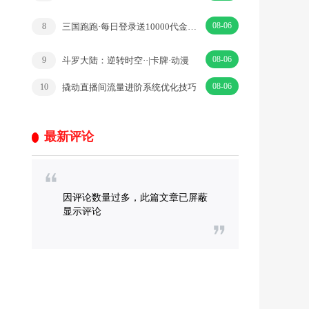
08-06
三国跑跑·每日登录送10000代金券·|三国·竖屏
8
08-06
斗罗大陆：逆转时空··|卡牌·动漫
9
08-06
撬动直播间流量进阶系统优化技巧
10
最新评论
因评论数量过多，此篇文章已屏蔽
显示评论