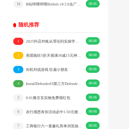
08-06
B站哔哩哔哩Bilibili v9.5.0去广告内置漫游模块版
10
随机推荐
08-06
2025抖店对账从理论到实操学完即用教程
1
08-06
美团疯狂5折天领满30减15元神券 每周三周六可领 数量限量
2
08-06
街机对战游戏 狂扁小朋友
3
08-06
InstallDefenderUI第三方DefenderUI增强工具v1.34
4
08-06
0.01撸京东实物免费领红包
5
08-06
农行感恩有你活动必中1-50元微信红包 亲测中2元 限部分用户
6
08-06
工商银行六一童趣礼简单浏览抽1-100元微信立减金 非必中
7