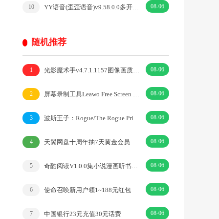
08-06
YY语音(歪歪语音)v9.58.0.0多开去广告绿色版
10
随机推荐
08-06
光影魔术手v4.7.1.1157图像画质优化效果处理
1
08-06
屏幕录制工具Leawo Free Screen v1.0.0绿色版
2
08-06
波斯王子：Rogue/The Rogue Prince of Persia
3
08-06
天翼网盘十周年抽7天黄金会员
4
08-06
奇酷阅读V1.0.0集小说漫画听书三合一内置源
5
08-06
使命召唤新用户领1~188元红包
6
08-06
中国银行23元充值30元话费
7