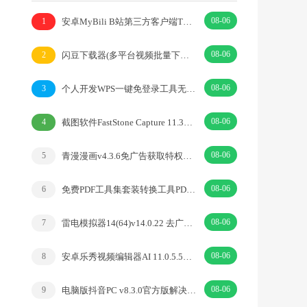
08-06
安卓MyBili B站第三方客户端TV版v1.6.9
1
08-06
闪豆下载器(多平台视频批量下载器)v2026.07.29
2
08-06
个人开发WPS一键免登录工具无需登录账号
3
08-06
截图软件FastStone Capture 11.3中文绿色版
4
08-06
青漫漫画v4.3.6免广告获取特权重制修复版
5
08-06
免费PDF工具集套装转换工具PDFgear v2.1.18
6
08-06
雷电模拟器14(64)v14.0.22 去广告绿色纯净版
7
08-06
安卓乐秀视频编辑器AI 11.0.5.5去广告解锁VIP版
8
08-06
电脑版抖音PC v8.3.0官方版解决网页切换烦恼
9