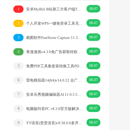
08-07
安卓MyBili B站第三方客户端TV版v1.6.9
1
08-07
个人开发WPS一键免登录工具无需登录账号
2
08-07
截图软件FastStone Capture 11.3中文绿色版
3
08-07
青漫漫画v4.3.6免广告获取特权重制修复版
4
08-07
免费PDF工具集套装转换工具PDFgear v2.1.18
5
08-07
雷电模拟器14(64)v14.0.22 去广告绿色纯净版
6
08-07
安卓乐秀视频编辑器AI 11.0.5.5去广告解锁VIP版
7
08-07
电脑版抖音PC v8.3.0官方版解决网页切换烦恼
8
08-07
YY语音(歪歪语音)v9.58.0.0多开去广告绿色版
9