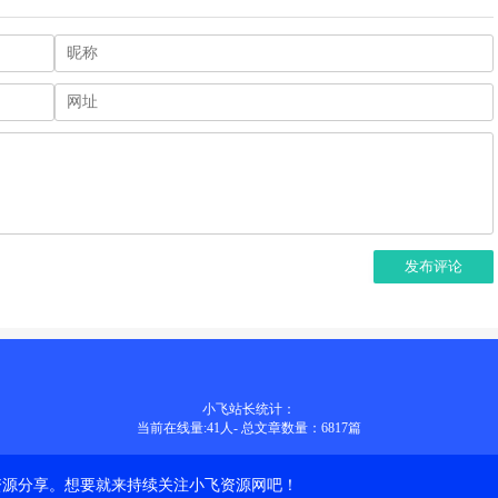
发布评论
小飞站长统计：
当前在线量:
41
人
-
总文章数量：6817
篇
资源分享。想要就来持续关注小飞资源网吧！