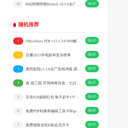
08-07
B站哔哩哔哩Bilibili v9.5.0去广告内置漫游模块版
10
随机推荐
08-07
OfficeSuite PDF v15.1.547060解锁vip高级版
1
08-07
豆瓣2021年电影和音乐榜单
2
08-07
麦田影院v1.3.0去广告纯净版-原影视工场-免费影视
3
08-07
真·战三国·开局神将自选，七日抢三倍648！·|卡牌·三国
4
08-07
京东618超级红包 每天必中1个超级现金红包 最高24618元
5
08-07
免费PDF转换和编辑工具 PDFgear v2.1.10
6
08-07
免费领取全民K歌会员月卡
7