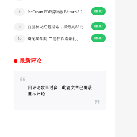
08-07
IceCream PDF编辑器 Editor v3.28中文破解版
8
08-07
百度神龙红包搜索，得最高88元现金红包满10可提现
9
08-07
奇葩星学院·二游狂欢送豪礼、组建队伍冲刺·|回合·挂机
10
最新评论
因评论数量过多，此篇文章已屏蔽
显示评论