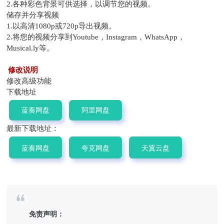
2.各种彩色背景可供选择，以调节您的视频。
储存并分享视频
1.以高清1080p或720p导出视频。
2.将您的视频分享到Youtube，Instagram，WhatsApp，
Musical.ly等。
修改说明
修改高级功能
下载地址
蓝奏网盘
阿里网盘
最新下载地址：
蓝奏网盘
夸克网盘
天翼云盘
免责声明：