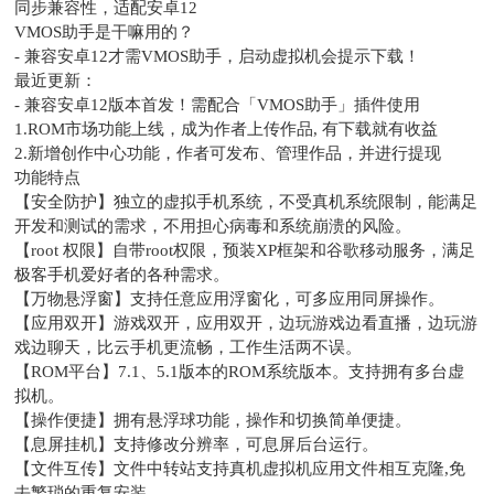
同步兼容性，适配安卓12
VMOS助手是干嘛用的？
- 兼容安卓12才需VMOS助手，启动虚拟机会提示下载！
最近更新：
- 兼容安卓12版本首发！需配合「VMOS助手」插件使用
1.ROM市场功能上线，成为作者上传作品, 有下载就有收益
2.新增创作中心功能，作者可发布、管理作品，并进行提现
功能特点
【安全防护】独立的虚拟手机系统，不受真机系统限制，能满足
开发和测试的需求，不用担心病毒和系统崩溃的风险。
【root 权限】自带root权限，预装XP框架和谷歌移动服务，满足
极客手机爱好者的各种需求。
【万物悬浮窗】支持任意应用浮窗化，可多应用同屏操作。
【应用双开】游戏双开，应用双开，边玩游戏边看直播，边玩游
戏边聊天，比云手机更流畅，工作生活两不误。
【ROM平台】7.1、5.1版本的ROM系统版本。支持拥有多台虚
拟机。
【操作便捷】拥有悬浮球功能，操作和切换简单便捷。
【息屏挂机】支持修改分辨率，可息屏后台运行。
【文件互传】文件中转站支持真机虚拟机应用文件相互克隆,免
去繁琐的重复安装。