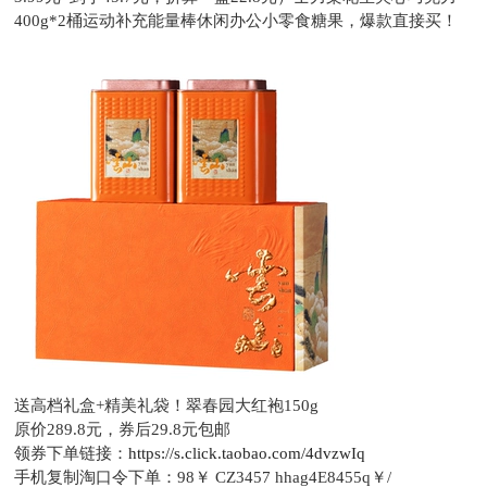
400g*2桶运动补充能量棒休闲办公小零食糖果，爆款直接买！
送高档礼盒+精美礼袋！翠春园大红袍150g
原价289.8元，
券后29.8元包邮
领券下单链接：
https://s.click.taobao.com/4dvzwIq
手机复制淘口令下单：
98￥ CZ3457 hhag4E8455q￥/