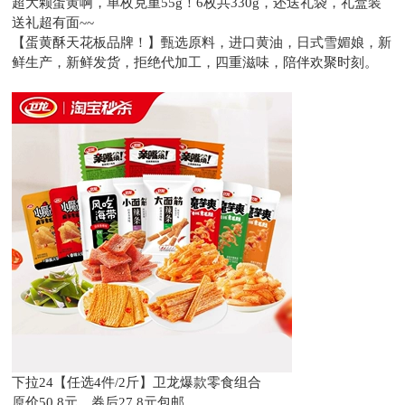
超大颗蛋黄啊，单枚克重55g！6枚共330g，还送礼袋，礼盒装
送礼超有面~~
【蛋黄酥天花板品牌！】甄选原料，进口黄油，日式雪媚娘，新
鲜生产，新鲜发货，拒绝代加工，四重滋味，陪伴欢聚时刻。
下拉24【任选4件/2斤】卫龙爆款零食组合
原价50.8元，
券后27.8元包邮