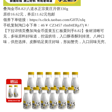
叠淘金币8.82!八道水正宗黄庄月饼330g
原价16.62元，
券后11.62元包邮
领券下单链接：
https://s.click.taobao.com/G0TUxIq
手机复制淘口令下单：
46￥ CZ3457 rfm84ERpJ7j￥/
【下拉详情页叠加淘金币蛋黄五仁板栗到手8.82】食材清晰可
见，多味原料好味道，控温烘培，入口酥香酥到掉渣。八种口
味，供您选择。皮酥馅足黄庄好味，形如蟹壳，入口回味无穷。