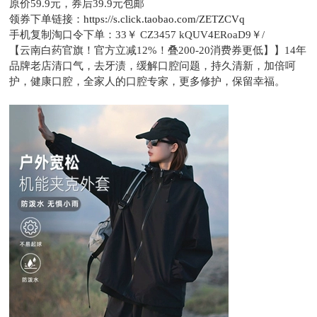
原价59.9元，
券后39.9元包邮
领券下单链接：
https://s.click.taobao.com/ZETZCVq
手机复制淘口令下单：
33￥ CZ3457 kQUV4ERoaD9￥/
【云南白药官旗！官方立减12%！叠200-20消费券更低】】14年
品牌老店清口气，去牙渍，缓解口腔问题，持久清新，加倍呵
护，健康口腔，全家人的口腔专家，更多修护，保留幸福。