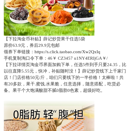
【下拉淘金币补贴】薛记炒货果干任选5袋
原价63.9元，
券后29.9元包邮
领券下单链接：
https://s.click.taobao.com/Xw2QxIq
手机复制淘口令下单：
46￥ CZ3457 u1NY4ERIjGA￥/
【下拉详情页淘金币界面加购下单，任选5件到手只要24.35，比
以往直降5.55元，快冲，补贴随时没！】薛记炒货线下上千家门
店！门店价格50元/斤，咱们只要线下的一半价格！太棒啦！共
有20多款，果干.蜜饯.水果脆，任意选择，随意搭配，吃货必
备。果干个大饱满酸甜不腻0脂肪0色素，超级好吃。