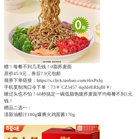
赠！每餐不到几毛钱！0脂荞麦面
原价45.9元，
券后7.9元包邮
领券下单链接：
https://s.click.taobao.com/r6xPxIq
手机复制淘口令下单：
73￥ CZ3457 4qdd4ERIqBf￥/
睡过头也不怕！60秒搞定一碗低脂饱腹荞麦面平均每餐不到1元
钱！
赠品二选一：
清新油醋汁180g爆爽火鸡面酱170g