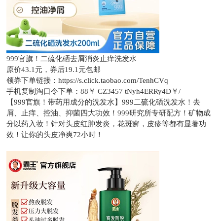
999官旗！二硫化硒去屑消炎止痒洗发水
原价43.1元，
券后19.1元包邮
领券下单链接：
https://s.click.taobao.com/TenhCVq
手机复制淘口令下单：
88￥ CZ3457 tNyh4ERRy4D￥/
【999官旗！带药用成分的洗发水】999二硫化硒洗发水！去
屑、止痒、控油、抑菌四大功效！999研究所专研配方！矿物成
分以药入妆！针对头皮红肿发炎，花斑癣，皮疹等都有显著功
效！让你的头皮净爽72小时！