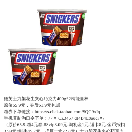
德芙士力架花生夹心巧克力400g*2桶能量棒
原价65.9元，
券后61.9元包邮
领券下单链接：
https://s.click.taobao.com/SQG9xIq
手机复制淘口令下单：
77￥ CZ3457 dI4B4E8auci￥/
（原价65.9-领4元劵-88vip3.09元-淘礼金1元-返卡8元-金币抵扣
3.99元=到手45.7元，折算一盒22.8元）士力架花生夹心巧克力