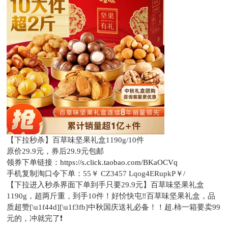
【下拉秒杀】百草味坚果礼盒1190g/10件
原价29.9元，
券后29.9元包邮
领券下单链接：
https://s.click.taobao.com/BKaOCVq
手机复制淘口令下单：
55￥ CZ3457 Lqog4ERupkP￥/
【下拉进入秒杀界面下单到手只要29.9元】百草味坚果礼盒
1190g，超两斤重，到手10件！好忦快屯‼百草味坚果礼盒，品
质超赞[\u1f44d][\u1f3fb]中秋国庆送礼必备！！超.柿一箱要卖99
元的，冲就完了❗