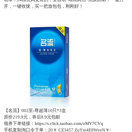
开，一键收拢，买一把放包包，刚刚好！
【名流】002至-尊超薄10只*3盒
原价219.9元，
券后8.9元包邮
领券下单链接：
https://s.click.taobao.com/oMY7CVq
手机复制淘口令下单：
20￥ CZ3457 ZnYm4E8WyeN￥/