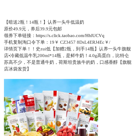
【暗送2瓶！14瓶！】认养一头牛低温奶
原价49.9元，
券后39.9元包邮
领券下单链接：
https://s.click.taobao.com/HhlUCVq
手机复制淘口令下单：
19￥ CZ3457 8DsL4ERJ4Ec￥/
详情页下单！！史zui低【加赠2瓶，到手14瓶】认养一头牛旗舰
店•冷藏低温牛乳200ml*14瓶，是鲜牛奶！4.0g高蛋白，比特仑
苏高不少，不是普通牛奶，荷斯坦贵族牛的奶，口感香醇【旗舰
店冰袋发货】