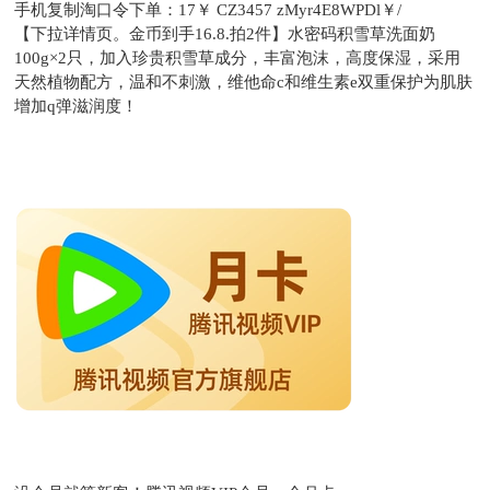
手机复制淘口令下单：
17￥ CZ3457 zMyr4E8WPDl￥/
【下拉详情页。金币到手16.8.拍2件】水密码积雪草洗面奶
100g×2只，加入珍贵积雪草成分，丰富泡沫，高度保湿，采用
天然植物配方，温和不刺激，维他命c和维生素e双重保护为肌肤
增加q弹滋润度！