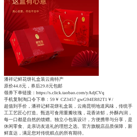
潘祥记鲜花饼礼盒装云南特产
原价44.8元，
券后29.8元包邮
领券下单链接：
https://s.click.taobao.com/yAdjCVq
手机复制淘口令下单：
59￥ CZ3457 gwG94ER82T1￥/
超值到手价，潘祥记鲜花饼礼盒装，云南昆明地道风味，传统手
工工艺匠心打造。甄选可食用重瓣玫瑰，花香浓郁，外酥内润，
每一口都是自然的馈赠。独立小包装设计，方便携带与分享，是
休闲零食、走亲访友送礼的理想之选。官方旗舰店品质保障，新
鲜直达，满足您对传统糕点的所有期待。