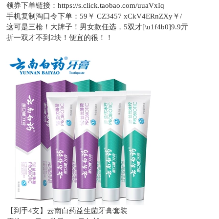
领券下单链接：
https://s.click.taobao.com/uuaVxIq
手机复制淘口令下单：
59￥ CZ3457 xCkV4ERnZXy￥/
这可是三枪！大牌子！男女款任选，5双才[\u1f4b0]9.9亓
折一双才不到2块！便宜的很！！
【到手4支】云南白药益生菌牙膏套装