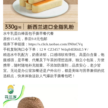
水牛乳蛋白棒面包手撕早餐代餐
原价15.8元，
券后9.8元包邮
领券下单链接：
https://s.click.taobao.com/JN0nCVq
手机复制淘口令下单：
12￥ CZ3457 Wdq84ERhlL5￥/
精选水牛乳配方，奶香浓郁，口感绵软有弹性。高蛋白含量，饱
腹感强，是早餐、代餐及下午茶的理想选择。独立小包装，方便
携带，随时随地补充能量。不添加防腐剂，品质安心，老少皆
宜。无论是办公室加餐还是户外出行，都是美味与营养兼得的优
选糕点，快来体验这款人气爆款手撕餐包吧！