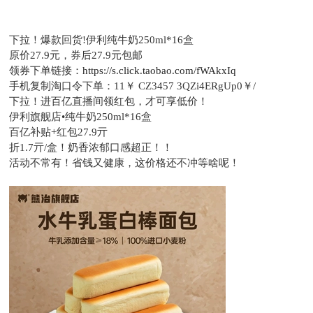
下拉！爆款回货!伊利纯牛奶250ml*16盒
原价27.9元，
券后27.9元包邮
领券下单链接：
https://s.click.taobao.com/fWAkxIq
手机复制淘口令下单：
11￥ CZ3457 3QZi4ERgUp0￥/
下拉！进百亿直播间领红包，才可享低价！
伊利旗舰店•纯牛奶250ml*16盒
百亿补贴+红包27.9亓
折1.7亓/盒！奶香浓郁口感超正！！
活动不常有！省钱又健康，这价格还不冲等啥呢！