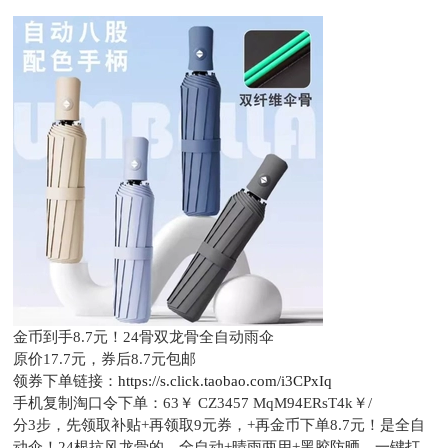
金币到手8.7元！24骨双龙骨全自动雨伞
原价17.7元，
券后8.7元包邮
领券下单链接：
https://s.click.taobao.com/i3CPxIq
手机复制淘口令下单：
63￥ CZ3457 MqM94ERsT4k￥/
分3步，先领取补贴+再领取9元券，+再金币下单8.7元！是全自
动伞！24根抗风龙骨的，全自动+晴雨两用+黑胶防晒，一键打