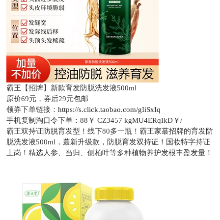
霸王【招牌】新款育发防脱洗发液500ml
原价69元，
券后29元包邮
领券下单链接：
https://s.click.taobao.com/gIiSxIq
手机复制淘口令下单：
88￥ CZ3457 kgMU4ERqIkD￥/
霸王双持证防脱育发型！线下80多一瓶！霸王家蕞招牌的育发防
脱洗发液500ml，蕞新升级款，防脱育发双持证！国妆特字持证
上岗！精选人参、当归、侧柏叶等多种植物养护发根丰盈发量！