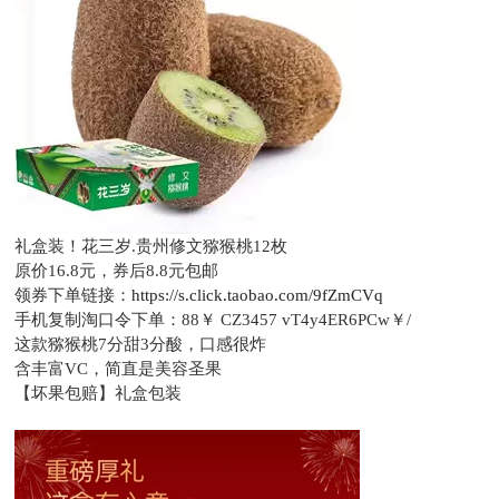
礼盒装！花三岁.贵州修文猕猴桃12枚
原价16.8元，
券后8.8元包邮
领券下单链接：
https://s.click.taobao.com/9fZmCVq
手机复制淘口令下单：
88￥ CZ3457 vT4y4ER6PCw￥/
这款猕猴桃7分甜3分酸，口感很炸
含丰富VC，简直是美容圣果
【坏果包赔】礼盒包装