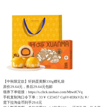
【中秋限定款】轩妈蛋黄酥330g赠礼袋
原价29.64元，
券后29.64元包邮
领券下单链接：
https://s.click.taobao.com/MtwdCVq
手机复制淘口令下单：
33￥ CZ3457 Cq6V4ERkVZc￥/
需下拉淘金币到手29.6元