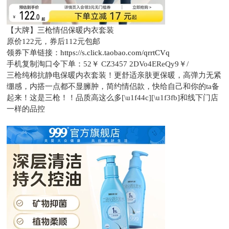
【大牌】三枪情侣保暖内衣套装
原价122元，
券后112元包邮
领券下单链接：
https://s.click.taobao.com/qrrtCVq
手机复制淘口令下单：
52￥ CZ3457 2DVo4EReQy9￥/
三枪纯棉抗静电保暖内衣套装！更舒适亲肤更保暖，高弹力无紧
绷感，内搭一点都不显臃肿，简约情侣款，快给自己和你的ta备
起来！这是三枪！！品质高这么多[\u1f44c][\u1f3fb]和线下门店
一样的品控