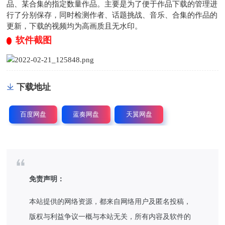
品、某合集的指定数量作品。主要是为了便于作品下载的管理进
行了分别保存，同时检测作者、话题挑战、音乐、合集的作品的
更新，下载的视频均为高画质且无水印。
软件截图
下载地址
百度网盘
蓝奏网盘
天翼网盘
免责声明：
本站提供的网络资源，都来自网络用户及匿名投稿，
版权与利益争议一概与本站无关，所有内容及软件的