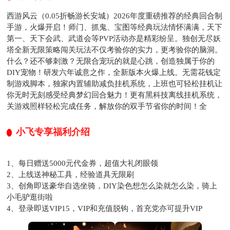
西游风云（0.05折畅游长安城）2026年度重磅推荐的经典回合制
手游，火爆开启！师门、抓鬼、宝图等经典玩法情怀满满，天下
第一、天下会武、武道会等PVP活动亦是精彩纷呈。独创无尽妖
塔全新无限策略闯关玩法不仅考验你的实力，更考验你的脑洞。
什么？还不够刺激？无限合宠玩的就是心跳，创造独属于你的
DIY宠物！研发六年诚意之作，全新版本火爆上线。无需花钱定
制游戏脚本，独家内置辅助减负挂机系统，上班也可轻松挂机让
你无时无刻感受经典梦幻回合魅力！更有黑科技离线挂机系统，
关游戏照样轻松完成任务，解放你的双手节省你的时间！全
小飞专享福利介绍
1、每日赠送5000元代金券，超值大礼闭眼领
2、上线送神秘工具，经验道具无限刷
3、创角即送豪华自选坐骑，DIY染色想怎么染就怎么染，骑上
小毛驴逛街啦
4、登录即送VIP15，VIP和充值脱钩，首充党亦可提升VIP