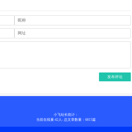
发布评论
小飞站长统计：
当前在线量:
42
人
-
总文章数量：6815
篇