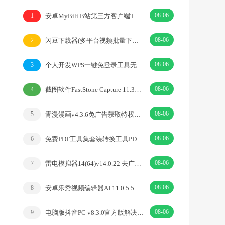
08-06
安卓MyBili B站第三方客户端TV版v1.6.9
1
08-06
闪豆下载器(多平台视频批量下载器)v2026.07.29
2
08-06
个人开发WPS一键免登录工具无需登录账号
3
08-06
截图软件FastStone Capture 11.3中文绿色版
4
08-06
青漫漫画v4.3.6免广告获取特权重制修复版
5
08-06
免费PDF工具集套装转换工具PDFgear v2.1.18
6
08-06
雷电模拟器14(64)v14.0.22 去广告绿色纯净版
7
08-06
安卓乐秀视频编辑器AI 11.0.5.5去广告解锁VIP版
8
08-06
电脑版抖音PC v8.3.0官方版解决网页切换烦恼
9