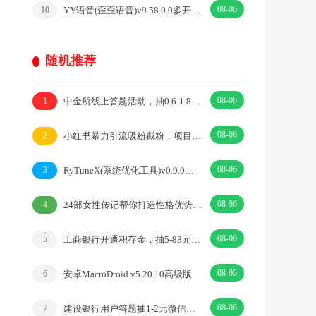
08-06
YY语音(歪歪语音)v9.58.0.0多开去广告绿色版
10
随机推荐
08-06
中金所线上答题活动，抽0.6-1.8元微信红包实物
1
08-06
小红书暴力引流吸粉截粉，项目操作简单日引500+
2
08-06
RyTuneX(系统优化工具)v0.9.0优化系统资源
3
08-06
24部女性传记帮你打造性格优势人性心理
4
08-06
工商银行开通积存金，抽5-88元微信立减金亲测中到5元
5
08-06
安卓MacroDroid v5.20.10高级版
6
08-06
建设银行用户答题抽1-2元微信立减金
7