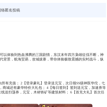
网络匿名投稿
可以体验到热血沸腾的三国剧情，东汉末年四方枭雄征伐不断，神
代背景，航海贸易，攻城拔寨，带你体验极致震撼的实时战斗，纵
所有充值； 2【登录豪礼】登录送元宝，次日领SS级神医华佗，七
，商城还有豪华特价大礼包； 4【每日签到】签到送元宝，加速券等
日在线送扫荡券，元宝，木材铁矿等建筑材料； 6【首充大礼】首次任