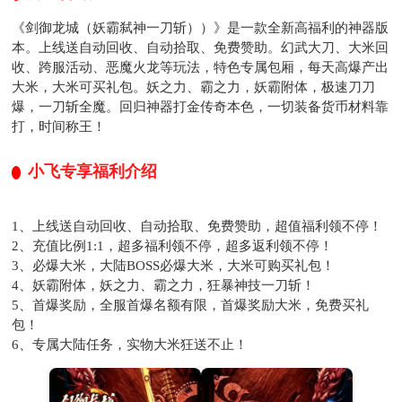
《剑御龙城（妖霸弑神一刀斩））》是一款全新高福利的神器版
本。上线送自动回收、自动拾取、免费赞助。幻武大刀、大米回
收、跨服活动、恶魔火龙等玩法，特色专属包厢，每天高爆产出
大米，大米可买礼包。妖之力、霸之力，妖霸附体，极速刀刀
爆，一刀斩全魔。回归神器打金传奇本色，一切装备货币材料靠
打，时间称王！
小飞专享福利介绍
1、上线送自动回收、自动拾取、免费赞助，超值福利领不停！
2、充值比例1:1，超多福利领不停，超多返利领不停！
3、必爆大米，大陆BOSS必爆大米，大米可购买礼包！
4、妖霸附体，妖之力、霸之力，狂暴神技一刀斩！
5、首爆奖励，全服首爆名额有限，首爆奖励大米，免费买礼
包！
6、专属大陆任务，实物大米狂送不止！