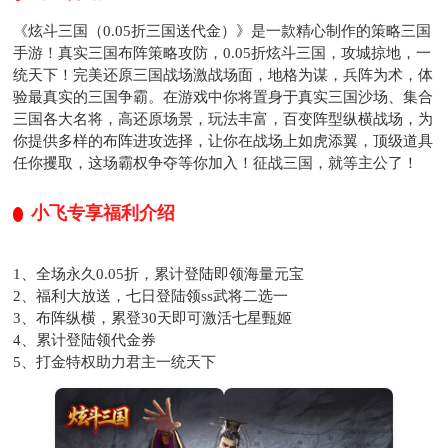
《炫斗三国（0.05折三国送代金）》是一款精心制作的策略三国
手游！真实三国布阵策略攻防，0.05折炫斗三国，攻城掠地，一
统天下！完美还原三国战场激战场面，地格为谋，兵阵为术，体
验最真实的三国争霸。在游戏中你将置身于真实三国沙场、集合
三国各大名将，高还原场景，玩法丰富，百变阵型纵横战场，为
你提供多样的布阵进攻选择，让你在战场上如虎添翼，顶级道具
任你攫取，这场霸权争夺等你加入！征战三国，就等主公了！
小飞专享福利介绍
1、全场永久0.05折，累计登陆即领海量元宝
2、福利大放送，七日登陆领ss武将二选一
3、布阵纵横，累登30天即可激活七星甄姬
4、累计登陆领代金券
5、打金特权助力君主一统天下