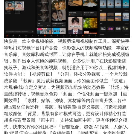
快影是一款专业视频拍摄、视频剪辑和视频制作工具。深受快手
等热门短视频平台用户喜爱，快影强大的视频编辑功能，丰富的
音乐库、音效库和新式封面，让你在手机上就能轻松完成视频编
辑，制作出令人惊艳的趣味视频。 众多快手用户在快影编辑搞
笑段子、游戏和美食等视频，特别适合用于30秒以上视频制作。
软件功能： 【视频剪辑】 「分割」轻松分割视频，一个片段裁
成多段 「裁剪」灵活裁剪视频画面，你的画面你做主 「变速」
常规/曲线/自定义变速，为视频添加酷炫的动态效果 「转场」海
量酷炫转场，视频更添色彩 「封面」个性化封面一键添加 【画
面效果】 「素材」贴纸、滤镜、素材库等内容丰富升级，各种
超in素材任你选择 「美颜」智能美颜/自定义美颜，打造视频超
精致颜值 「背景」背景有多种模式可选，更有设计师精心打造
超多精致背景图 「画中画」 支持添加画中画，更有多种混合模
式，快来发挥你的创意吧~ 「智能抠像」超强 AI 抠像，人像/人
脸/背景/天空一键抠像 【音频效果】 「智能配音」文字智能配