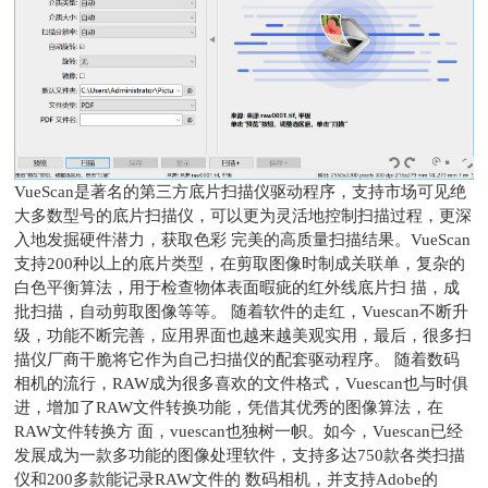
VueScan是著名的第三方底片扫描仪驱动程序，支持市场可见绝
大多数型号的底片扫描仪，可以更为灵活地控制扫描过程，更深
入地发掘硬件潜力，获取色彩 完美的高质量扫描结果。VueScan
支持200种以上的底片类型，在剪取图像时制成关联单，复杂的
白色平衡算法，用于检查物体表面暇疵的红外线底片扫 描，成
批扫描，自动剪取图像等等。 随着软件的走红，Vuescan不断升
级，功能不断完善，应用界面也越来越美观实用，最后，很多扫
描仪厂商干脆将它作为自己扫描仪的配套驱动程序。 随着数码
相机的流行，RAW成为很多喜欢的文件格式，Vuescan也与时俱
进，增加了RAW文件转换功能，凭借其优秀的图像算法，在
RAW文件转换方 面，vuescan也独树一帜。如今，Vuescan已经
发展成为一款多功能的图像处理软件，支持多达750款各类扫描
仪和200多款能记录RAW文件的 数码相机，并支持Adobe的