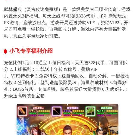
武林盛典（复古攻速免费版）是一款经典复古三职业传奇，游戏
内置永久3折福利。每天上线即可领取328代币，多种新颖玩法
PK激情、鏖战沙巴克。游戏开局还送赞助VIP1，赞助VIP2，开
局即可免费一键拾取、自动回收分解，游戏内还有大量福利活
动，真正为零氪玩家所打造。
小飞专享福利介绍
充值比例1元：10通宝 1.每日福利：天天送328代币，可囤可拆
分 2.上线福利：上线送十年传奇称号，赞助VIP
1、VIP2特权卡 3.免费特权：送自动回收、自动分解、一键捡物
特权 4.签到有礼：签到送超级聚灵珠，海量养成材料 5.首爆好
礼：BOSS首杀、专属首曝、装备首曝送大量货币 6.升级好礼：
升级送高转装备宝箱