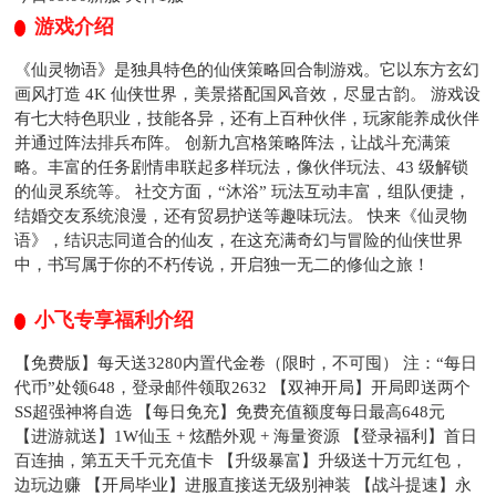
游戏介绍
《仙灵物语》是独具特色的仙侠策略回合制游戏。它以东方玄幻
画风打造 4K 仙侠世界，美景搭配国风音效，尽显古韵。 游戏设
有七大特色职业，技能各异，还有上百种伙伴，玩家能养成伙伴
并通过阵法排兵布阵。 创新九宫格策略阵法，让战斗充满策
略。丰富的任务剧情串联起多样玩法，像伙伴玩法、43 级解锁
的仙灵系统等。 社交方面，“沐浴” 玩法互动丰富，组队便捷，
结婚交友系统浪漫，还有贸易护送等趣味玩法。 快来《仙灵物
语》，结识志同道合的仙友，在这充满奇幻与冒险的仙侠世界
中，书写属于你的不朽传说，开启独一无二的修仙之旅！
小飞专享福利介绍
【免费版】每天送3280内置代金卷（限时，不可囤） 注：“每日
代币”处领648，登录邮件领取2632 【双神开局】开局即送两个
SS超强神将自选 【每日免充】免费充值额度每日最高648元
【进游就送】1W仙玉 + 炫酷外观 + 海量资源 【登录福利】首日
百连抽，第五天千元充值卡 【升级暴富】升级送十万元红包，
边玩边赚 【开局毕业】进服直接送无级别神装 【战斗提速】永