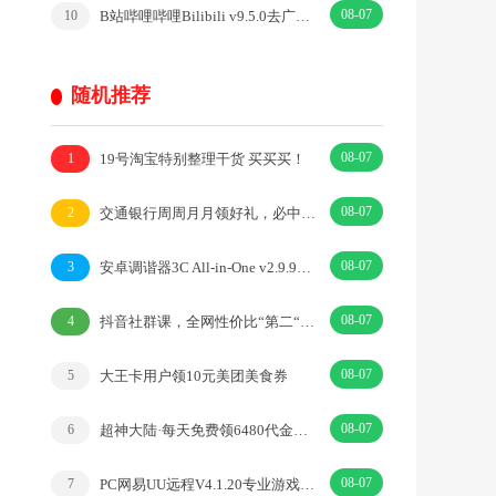
08-07
B站哔哩哔哩Bilibili v9.5.0去广告内置漫游模块版
10
随机推荐
08-07
19号淘宝特别整理干货 买买买！
1
08-07
交通银行周周月月领好礼，必中0.5-18元立减金
2
08-07
安卓调谐器3C All-in-One v2.9.9高级专业版
3
08-07
抖音社群课，全网性价比“第二“的抖音工具实战课
4
08-07
大王卡用户领10元美团美食券
5
08-07
超神大陆·每天免费领6480代金券·|卡牌·三国
6
08-07
PC网易UU远程V4.1.20专业游戏远程工具
7