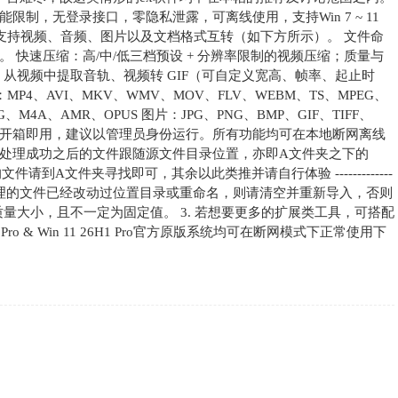
制，无登录接口，零隐私泄露，可离线使用，支持Win 7 ~ 11
：支持视频、音频、图片以及文档格式互转（如下方所示）。 文件命
 快速压缩：高/中/低三档预设 + 分辨率限制的视频压缩；质量与
：从视频中提取音轨、视频转 GIF（可自定义宽高、帧率、起止时
P4、AVI、MKV、WMV、MOV、FLV、WEBM、TS、MPEG、
、M4A、AMR、OPUS 图片：JPG、PNG、BMP、GIF、TIFF、
可直接开箱即用，建议以管理员身份运行。所有功能均可在本地断网离线
处理成功之后的文件跟随源文件目录位置，亦即A文件夹之下的
转换后的文件请到A文件夹寻找即可，其余以此类推并请自行体验 -------------
----------- 1. 若要处理的文件已经改动过位置目录或重命名，则请清空并重新导入，否则
质量大小，且不一定为固定值。 3. 若想要更多的扩展类工具，可搭配
Pro & Win 11 26H1 Pro官方原版系统均可在断网模式下正常使用下