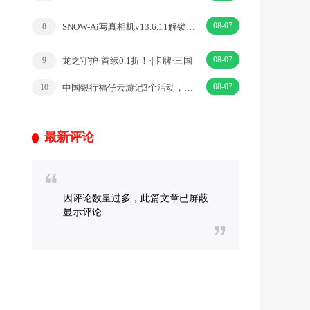
08-07
SNOW-Ai写真相机v13.6.11解锁VIP会员版
8
08-07
龙之守护·首续0.1折！·|卡牌·三国
9
08-07
中国银行福仔云游记3个活动，抽1-888元微信立减金
10
最新评论
因评论数量过多，此篇文章已屏蔽
显示评论