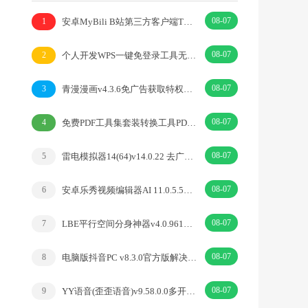
08-07
安卓MyBili B站第三方客户端TV版v1.6.9
1
08-07
个人开发WPS一键免登录工具无需登录账号
2
08-07
青漫漫画v4.3.6免广告获取特权重制修复版
3
08-07
免费PDF工具集套装转换工具PDFgear v2.1.18
4
08-07
雷电模拟器14(64)v14.0.22 去广告绿色纯净版
5
08-07
安卓乐秀视频编辑器AI 11.0.5.5去广告解锁VIP版
6
08-07
LBE平行空间分身神器v4.0.9612解锁vip专业版
7
08-07
电脑版抖音PC v8.3.0官方版解决网页切换烦恼
8
08-07
YY语音(歪歪语音)v9.58.0.0多开去广告绿色版
9