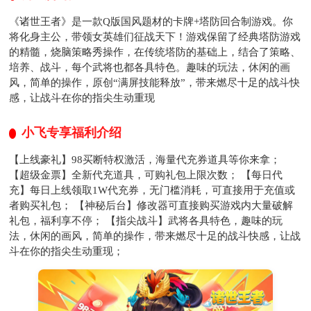
《诸世王者》是一款Q版国风题材的卡牌+塔防回合制游戏。你
将化身主公，带领女英雄们征战天下！游戏保留了经典塔防游戏
的精髓，烧脑策略秀操作，在传统塔防的基础上，结合了策略、
培养、战斗，每个武将也都各具特色。趣味的玩法，休闲的画
风，简单的操作，原创“满屏技能释放”，带来燃尽十足的战斗快
感，让战斗在你的指尖生动重现
小飞专享福利介绍
【上线豪礼】98买断特权激活，海量代充券道具等你来拿；
【超级金票】全新代充道具，可购礼包上限次数； 【每日代
充】每日上线领取1W代充券，无门槛消耗，可直接用于充值或
者购买礼包； 【神秘后台】修改器可直接购买游戏内大量破解
礼包，福利享不停； 【指尖战斗】武将各具特色，趣味的玩
法，休闲的画风，简单的操作，带来燃尽十足的战斗快感，让战
斗在你的指尖生动重现；