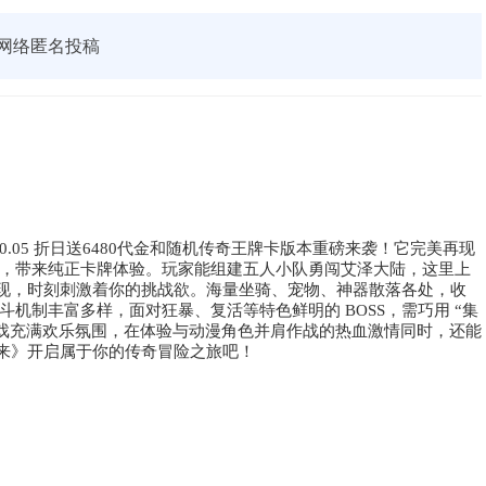
网络匿名投稿
.05 折日送6480代金和随机传奇王牌卡版本重磅来袭！它完美再现
，带来纯正卡牌体验。玩家能组建五人小队勇闯艾泽大陆，这里上
涌现，时刻刺激着你的挑战欲。海量坐骑、宠物、神器散落各处，收
机制丰富多样，面对狂暴、复活等特色鲜明的 BOSS，需巧用 “集
游戏充满欢乐氛围，在体验与动漫角色并肩作战的热血激情同时，还能
归来》开启属于你的传奇冒险之旅吧！