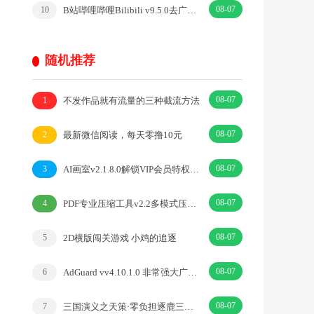
08-07
B站哔哩哔哩Bilibili v9.5.0去广告内置漫游模块版
10
随机推荐
08-07
不发作品就有流量的三种截流方法
1
08-07
最新微信阅读，每天零撸10元
2
08-07
AI画室v2.1.8.0解锁VIP会员特权版-绘画创作
3
08-07
PDF专业压缩工具v2.2多模式压缩软件
4
08-07
2D横版闯关游戏 小鸡的追逐
5
08-07
AdGuard vv4.10.1.0 非常强大广告拦截神器
6
08-07
三国演义之天策·零负担逐鹿三国，轻松问鼎乱世九州！·|卡牌·三国
7