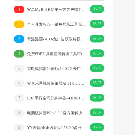
08-07
安卓MyBili B站第三方客户端TV版v1.6.9
1
08-07
个人开发WPS一键免登录工具无需登录账号
2
08-07
青漫漫画v4.3.6免广告获取特权重制修复版
3
08-07
免费PDF工具集套装转换工具PDFgear v2.1.18
4
08-07
雷电模拟器14(64)v14.0.22 去广告绿色纯净版
5
08-07
安卓乐秀视频编辑器AI 11.0.5.5去广告解锁VIP版
6
08-07
LBE平行空间分身神器v4.0.9612解锁vip专业版
7
08-07
电脑版抖音PC v8.3.0官方版解决网页切换烦恼
8
08-07
YY语音(歪歪语音)v9.58.0.0多开去广告绿色版
9