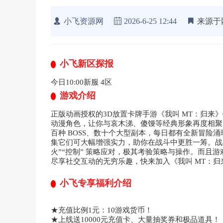
小飞资源网
2026-6-25 12:44
来源于
小飞新区探报
今日10:00新服 4区
游戏介绍
正版动画授权的3D放置卡牌手游《我叫 MT：归来》0
动漫角色，让你与哀木涕、傻馒等经典形象再度相聚
百种 BOSS、数十个大型副本，每日都有全新冒险
集它们可大幅增强实力，助你在战斗中更胜一筹。战斗
火”“控制” 策略应对，极其考验策略与操作。而且
尽享社交互动的无穷乐趣，快来加入《我叫 MT：
小飞专享福利介绍
★充值比例1元：10游戏货币！
★上线送10000元充值卡、大量抽奖券和极品道具！