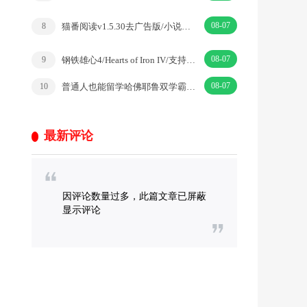
08-07
猫番阅读v1.5.30去广告版/小说漫画多源合一
8
08-07
钢铁雄心4/Hearts of Iron IV/支持网络联机
9
08-07
普通人也能留学哈佛耶鲁双学霸的留学指南课
10
最新评论
因评论数量过多，此篇文章已屏蔽
显示评论