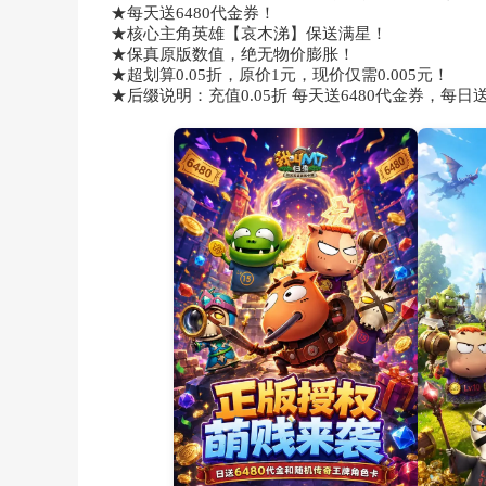
★每天送6480代金券！
★核心主角英雄【哀木涕】保送满星！
★保真原版数值，绝无物价膨胀！
★超划算0.05折，原价1元，现价仅需0.005元！
★后缀说明：充值0.05折 每天送6480代金券，每