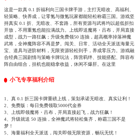
这是一款真 0.1 折福利向三国卡牌手游，主打无暗改、高福利、
轻策略、快养成，让零氪与微氪玩家都能轻松称霸三国。游戏坚
持真实 0.1 折、无暗改、不套路，所有资源与武将均以超低折扣
开放，不用重氪也能拉满战力。上线即送魔将・吕布，开局直接
成型，战力一路狂飙；升级免费领50 连抽，超高概率掉落神魔
武将，全神魔阵容不再是梦。闯关、日常、活动全天派送海量元
宝、道具与进阶材料，无限资源轻松到手，养成零压力。游戏融
合经典三国剧情与策略卡牌玩法，阵营羁绊、技能搭配、阵容布
阵自由组合，挂机也能稳拿收益，休闲不爆肝。在这里
小飞专享福利介绍
1、真 0.1 折三国卡牌重磅上线，策划承诺无暗改、真实让利！
2、免费版：每日免费领取5000代金券
3、上线即领魔将・吕布，开局直接起飞，战力狂飙！
4、升级就送 50 连抽，全神魔武将轻松集齐，称霸三国不是
梦！
5、海量福利全天派送，闯关即领无限资源，畅玩无忧！