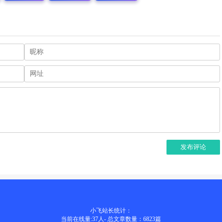
发布评论
小飞站长统计：
当前在线量:
37
人
-
总文章数量：6823
篇