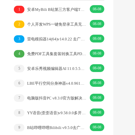
08-08
安卓MyBili B站第三方客户端TV版v1.6.9
1
08-08
个人开发WPS一键免登录工具无需登录账号
2
08-08
雷电模拟器14(64)v14.0.22 去广告绿色纯净版
3
08-08
免费PDF工具集套装转换工具PDFgear v2.1.18
4
08-08
安卓乐秀视频编辑器AI 11.0.5.5去广告解锁VIP版
5
08-08
LBE平行空间分身神器v4.0.9612解锁vip专业版
6
08-08
电脑版抖音PC v8.3.0官方版解决网页切换烦恼
7
08-08
YY语音(歪歪语音)v9.58.0.0多开去广告绿色版
8
08-08
B站哔哩哔哩Bilibili v9.5.0去广告内置漫游模块版
9