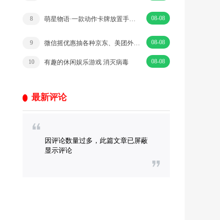
08-08
萌星物语·一款动作卡牌放置手游·|卡牌·魔幻
8
08-08
微信摇优惠抽各种京东、美团外卖券 亲测中15元无门槛外卖券
9
08-08
有趣的休闲娱乐游戏 消灭病毒
10
最新评论
因评论数量过多，此篇文章已屏蔽
显示评论