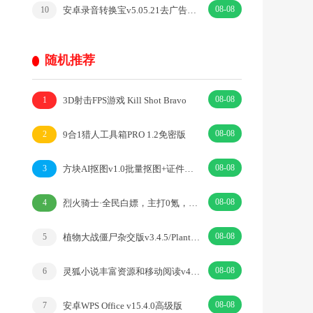
08-08
安卓录音转换宝v5.05.21去广告开心版
10
随机推荐
08-08
3D射击FPS游戏 Kill Shot Bravo
1
08-08
9合1猎人工具箱PRO 1.2免密版
2
08-08
方块AI抠图v1.0批量抠图+证件照排版打印v1.0
3
08-08
烈火骑士·全民白嫖，主打0氪，装备保值·|仙侠·挂机·RPG
4
08-08
植物大战僵尸杂交版v3.4.5/Plants vsZombies
5
08-08
灵狐小说丰富资源和移动阅读v4.0.0纯净版
6
08-08
安卓WPS Office v15.4.0高级版
7