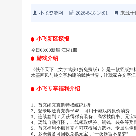
小飞资源网
2026-6-18 14:01
来源于
小飞新区探报
今日08:00新服 江湖1服
游戏介绍
《侠侣天下（文字武侠1折免费版）》是一款竖版挂机
水墨画风与纯文字构建的武侠世界，让玩家在文字江
小飞专享福利介绍
1、首充续充直购特权统统1折
2、登录即送真充券*648，可用于游戏内原价消费
3、连续签到 7 天获得稀有装备、高级技能书、元宝
4、离线自动打怪，上线领取经验、铜钱、装备等奖
5、首充福利小额首充即可获得强力武器、专属头像
6、多余装备可回收兑换元宝，"一夜暴富不是梦"