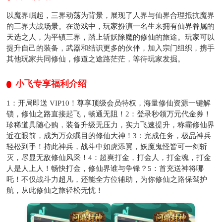
以魔界崛起，三界动荡为背景，展现了人界与仙界合理抵抗魔界
的三界大战场景。在游戏中，玩家扮演一名生来拥有仙界眷属的
天选之人，为平镇三界，踏上斩妖除魔的修仙的旅途。玩家可以
提升自己的装备，武器和结识更多的伙伴，加入宗门组织，携手
其他玩家共同修仙，修道之途路茫茫，等待玩家发掘。
小飞专享福利介绍
1：开局即送 VIP10！尊享顶级会员特权，海量修仙资源一键解
锁，修仙之路直接起飞，畅通无阻！​ 2：登录秒领万元代金券！
珍稀道具随心购，装备升级无压力，实力飞速提升，称霸修仙界
近在眼前，成为万众瞩目的修仙大神！​ 3：完成任务，极品神兵
轻松到手！持此神兵，战斗中如虎添翼，妖魔鬼怪皆可一剑斩
灭，尽显无敌修仙风采！​ 4：超爽打金，打金人，打金魂，打金
人是人上人！畅快打金，修仙界谁与争锋？​ 5：首充送神将哪
吒！不仅战斗力超凡，还能全方位辅助，为你修仙之路保驾护
航，从此修仙之旅轻松无忧！