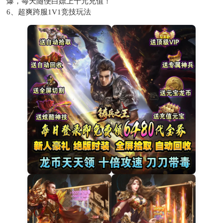
爆，每天随便白嫖上千元充值！
6、超爽跨服1V1竞技玩法