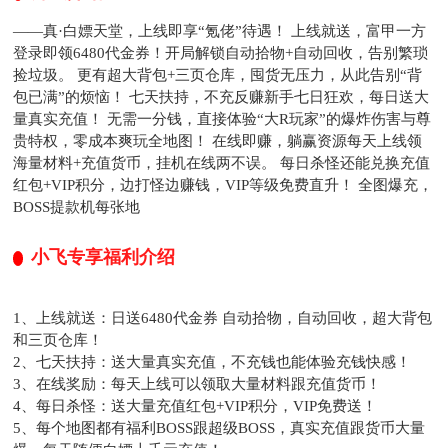
——真·白嫖天堂，上线即享“氪佬”待遇！ 上线就送，富甲一方​
登录即领6480代金券！开局解锁自动拾物+自动回收，告别繁琐
捡垃圾。 更有超大背包+三页仓库，囤货无压力，从此告别“背
包已满”的烦恼！ 七天扶持，不充反赚​ 新手七日狂欢，每日送大
量真实充值！ 无需一分钱，直接体验“大R玩家”的爆炸伤害与尊
贵特权，零成本爽玩全地图！ 在线即赚，躺赢资源​ 每天上线领
海量材料+充值货币，挂机在线两不误。 每日杀怪还能兑换充值
红包+VIP积分，边打怪边赚钱，VIP等级免费直升！ 全图爆充，
BOSS提款机​ 每张地
小飞专享福利介绍
1、上线就送：日送6480代金券 自动拾物，自动回收，超大背包
和三页仓库！
2、七天扶持：送大量真实充值，不充钱也能体验充钱快感！
3、在线奖励：每天上线可以领取大量材料跟充值货币！
4、每日杀怪：送大量充值红包+VIP积分，VIP免费送！
5、每个地图都有福利BOSS跟超级BOSS，真实充值跟货币大量