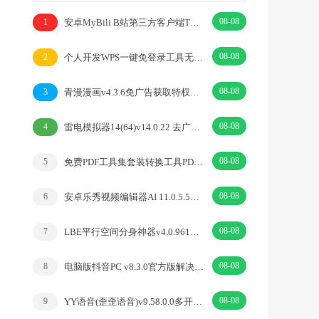
08-08
安卓MyBili B站第三方客户端TV版v1.6.9
1
08-08
个人开发WPS一键免登录工具无需登录账号
2
08-08
青漫漫画v4.3.6免广告获取特权重制修复版
3
08-08
雷电模拟器14(64)v14.0.22 去广告绿色纯净版
4
08-08
免费PDF工具集套装转换工具PDFgear v2.1.18
5
08-08
安卓乐秀视频编辑器AI 11.0.5.5去广告解锁VIP版
6
08-08
LBE平行空间分身神器v4.0.9612解锁vip专业版
7
08-08
电脑版抖音PC v8.3.0官方版解决网页切换烦恼
8
08-08
YY语音(歪歪语音)v9.58.0.0多开去广告绿色版
9