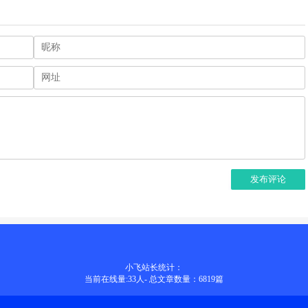
发布评论
小飞站长统计：
当前在线量:
33
人
-
总文章数量：6819
篇