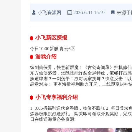
小飞资源网
2026-6-11 15:19
来源于
小飞新区探报
今日10:00新服 青云6区
游戏介绍
纵剑仙侠界，快意斩群魔！《古剑奇闻录》挂机修仙
东方仙侠盛景，炫酷技能炸裂全屏特效，流畅打击感
妖道肆虐？一剑荡平！敌对玩家挑衅？快意反击！以手
肆意对决！ 更有海量福利助力开局，上线即享封神
小飞专享福利介绍
1. 0.05折福利送代金卷版，物价不膨胀 2. 每日登
炼器极限挑战送好礼，闯关即可领取外观奖励，完成全
日在线送海量必备资源!