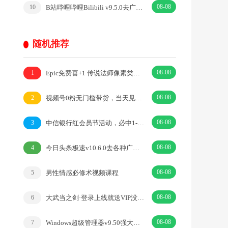
08-08
B站哔哩哔哩Bilibili v9.5.0去广告内置漫游模块版
10
随机推荐
08-08
Epic免费喜+1 传说法师像素类动作游戏
1
08-08
视频号0粉无门槛带货，当天见收益，日入1k
2
08-08
中信银行红会员节活动，必中1-666元天猫超市卡
3
08-08
今日头条极速v10.6.0去各种广告纯净版
4
08-08
男性情感必修术视频课程
5
08-08
大武当之剑·登录上线就送VIP没有最爽只有更爽·|回合·国风
6
08-08
Windows超级管理器v9.50强大系统管理神器
7