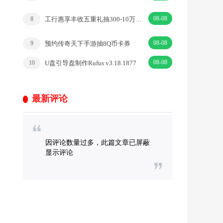
08-08
工行惠享丰收五重礼抽300-10万个i豆 可兑换微信立减金等等
8
08-08
预约传奇天下手游抽8Q币卡券
9
08-08
U盘引导盘制作Rufus v3.18.1877
10
最新评论
因评论数量过多，此篇文章已屏蔽
显示评论