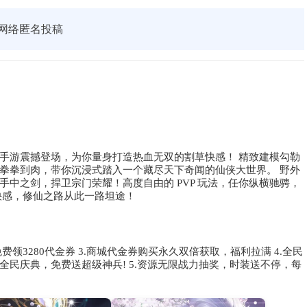
网络匿名投稿
手游震撼登场，为你量身打造热血无双的割草快感！ 精致建模勾勒
拳拳到肉，带你沉浸式踏入一个藏尽天下奇闻的仙侠大世界。 野外
中之剑，捍卫宗门荣耀！高度自由的 PVP 玩法，任你纵横驰骋，
快感，修仙之路从此一路坦途！
录免费领3280代金券 3.商城代金券购买永久双倍获取，福利拉满 4.全民
民庆典，免费送超级神兵! 5.资源无限战力抽奖，时装送不停，每