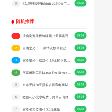
08-08
B站哔哩哔哩Bilibili v9.5.0去广告内置漫游模块版
10
随机推荐
08-08
搜狗浏览器极速版领33天腾讯视频会员
1
08-08
自由之光· 1.85剧情沉默单职业传奇，无需充值，白嫖通关·|免费版·RPG
2
08-08
安卓极光下载器v1.1.0全能下载管理磁力工具
3
08-08
屏幕录制工具Leawo Free Screen v1.0.0绿色版
4
08-08
京东天猫淘宝拼多多抖音电商财务对账实操
5
08-08
微信4充5元水电费，简单云闪付付款立减1元活动
6
08-08
安卓强力监测v8.5.6绿化版
7