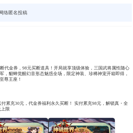
网络匿名投稿
买断代金券，98元买断道具！开局就享顶级体验，三国武将属性随心
军，貂蝉觉醒幻音形态魅惑全场，限定神装、珍稀神宠开箱即得，
至尊王座！
实付累充30元，代金券福利永久买断！ 实付累充98元，解锁真・全
无上限