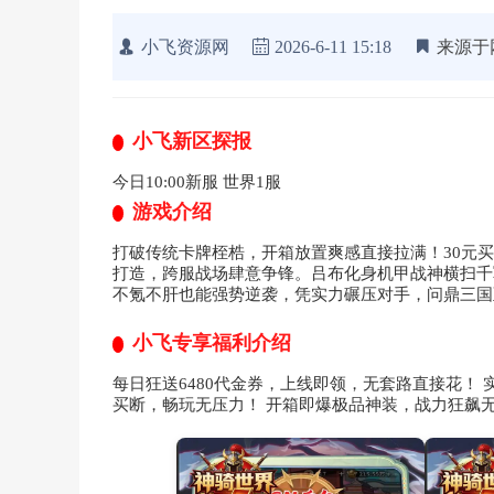
小飞资源网
2026-6-11 15:18
来源于
小飞新区探报
今日10:00新服 世界1服
游戏介绍
打破传统卡牌桎梏，开箱放置爽感直接拉满！30元
打造，跨服战场肆意争锋。吕布化身机甲战神横扫千
不氪不肝也能强势逆袭，凭实力碾压对手，问鼎三国
小飞专享福利介绍
每日狂送6480代金券，上线即领，无套路直接花！ 
买断，畅玩无压力！ 开箱即爆极品神装，战力狂飙