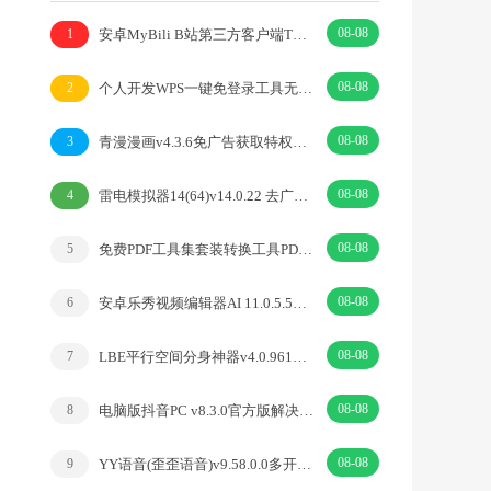
08-08
安卓MyBili B站第三方客户端TV版v1.6.9
1
08-08
个人开发WPS一键免登录工具无需登录账号
2
08-08
青漫漫画v4.3.6免广告获取特权重制修复版
3
08-08
雷电模拟器14(64)v14.0.22 去广告绿色纯净版
4
08-08
免费PDF工具集套装转换工具PDFgear v2.1.18
5
08-08
安卓乐秀视频编辑器AI 11.0.5.5去广告解锁VIP版
6
08-08
LBE平行空间分身神器v4.0.9612解锁vip专业版
7
08-08
电脑版抖音PC v8.3.0官方版解决网页切换烦恼
8
08-08
YY语音(歪歪语音)v9.58.0.0多开去广告绿色版
9