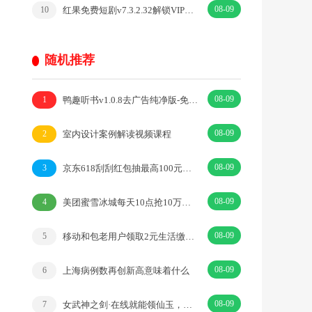
08-09
红果免费短剧v7.3.2.32解锁VIP会员版热门短剧
10
随机推荐
08-09
鸭趣听书v1.0.8去广告纯净版-免费听书软件
1
08-09
室内设计案例解读视频课程
2
08-09
京东618刮刮红包抽最高100元无门槛红包、实物 亲测中0.88元
3
08-09
美团蜜雪冰城每天10点抢10万份奶茶免单券 每天数量限量
4
08-09
移动和包老用户领取2元生活缴费券
5
08-09
上海病例数再创新高意味着什么
6
08-09
女武神之剑·在线就能领仙玉，每日还能畅享千万元宝！·|横屏·国风
7