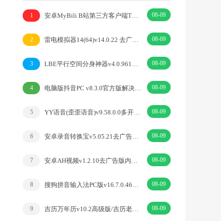
08-09
安卓MyBili B站第三方客户端TV版v1.6.9
1
08-09
雷电模拟器14(64)v14.0.22 去广告绿色纯净版
2
08-09
LBE平行空间分身神器v4.0.9612解锁vip专业版
3
08-09
电脑版抖音PC v8.3.0官方版解决网页切换烦恼
4
08-09
YY语音(歪歪语音)v9.58.0.0多开去广告绿色版
5
08-09
安卓录音转换宝v5.05.21去广告开心版
6
08-09
安卓AH视频v1.2.10去广告版内置丰富优质源
7
08-09
搜狗拼音输入法PC版v16.7.0.4673精简优化版
8
08-09
吉历万年历v10.2高级版/吉历老黄历吉日择日宜忌
9