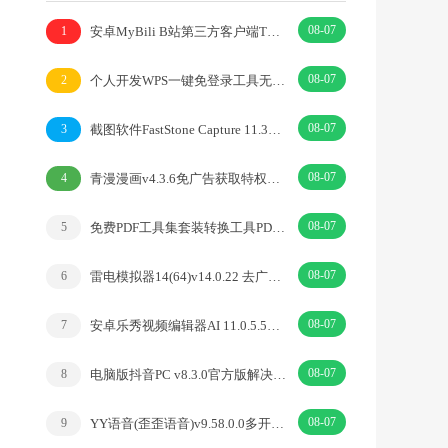
08-07
安卓MyBili B站第三方客户端TV版v1.6.9
1
08-07
个人开发WPS一键免登录工具无需登录账号
2
08-07
截图软件FastStone Capture 11.3中文绿色版
3
08-07
青漫漫画v4.3.6免广告获取特权重制修复版
4
08-07
免费PDF工具集套装转换工具PDFgear v2.1.18
5
08-07
雷电模拟器14(64)v14.0.22 去广告绿色纯净版
6
08-07
安卓乐秀视频编辑器AI 11.0.5.5去广告解锁VIP版
7
08-07
电脑版抖音PC v8.3.0官方版解决网页切换烦恼
8
08-07
YY语音(歪歪语音)v9.58.0.0多开去广告绿色版
9