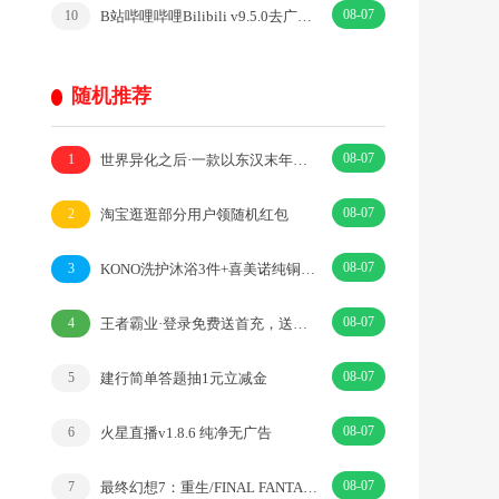
08-07
B站哔哩哔哩Bilibili v9.5.0去广告内置漫游模块版
10
随机推荐
08-07
世界异化之后·一款以东汉末年为背景的策略卡·|卡牌·三国
1
08-07
淘宝逛逛部分用户领随机红包
2
08-07
KONO洗护沐浴3件+喜美诺纯铜插排+飞利浦电动剃须刀
3
08-07
王者霸业·登录免费送首充，送时装·|传奇·RPG
4
08-07
建行简单答题抽1元立减金
5
08-07
火星直播v1.8.6 纯净无广告
6
08-07
最终幻想7：重生/FINAL FANTASY VII REBIRTH
7