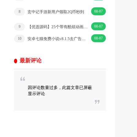
08-07
玄中记手游新用户领取2Q币秒到
8
08-07
【优选源码】25个带有酷炫动画的创意404错误页面源码
9
08-07
安卓七猫免费小说v8.1.5去广告解锁VIP破解版
10
最新评论
因评论数量过多，此篇文章已屏蔽
显示评论