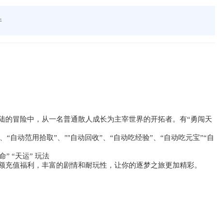
件
大陆的冒险中，从一名普通散人成长为主宰世界的开拓者。有“勇闯天
、“自动范用拾取”、""自动回收”、“自动吃经验”、“自动吃元宝”“自
 “天运” 玩法
高额充值福利，丰富的剧情和耐玩性，让你的逐梦之旅更加精彩。