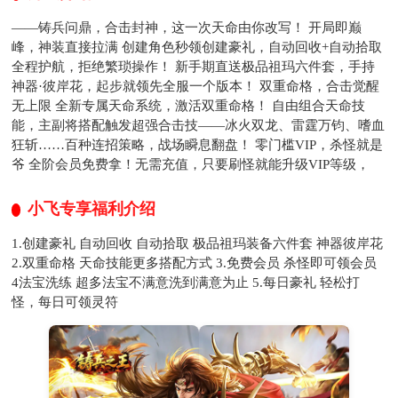
——铸兵问鼎，合击封神，这一次天命由你改写！ 开局即巅
峰，神装直接拉满 创建角色秒领创建豪礼，自动回收+自动拾取
全程护航，拒绝繁琐操作！ 新手期直送极品祖玛六件套，手持
神器·彼岸花，起步就领先全服一个版本！ 双重命格，合击觉醒
无上限 全新专属天命系统，激活双重命格！ 自由组合天命技
能，主副将搭配触发超强合击技——冰火双龙、雷霆万钧、嗜血
狂斩……百种连招策略，战场瞬息翻盘！ 零门槛VIP，杀怪就是
爷 全阶会员免费拿！无需充值，只要刷怪就能升级VIP等级，
小飞专享福利介绍
1.创建豪礼 自动回收 自动拾取 极品祖玛装备六件套 神器彼岸花
2.双重命格 天命技能更多搭配方式 3.免费会员 杀怪即可领会员
4法宝洗练 超多法宝不满意洗到满意为止 5.每日豪礼 轻松打
怪，每日可领灵符