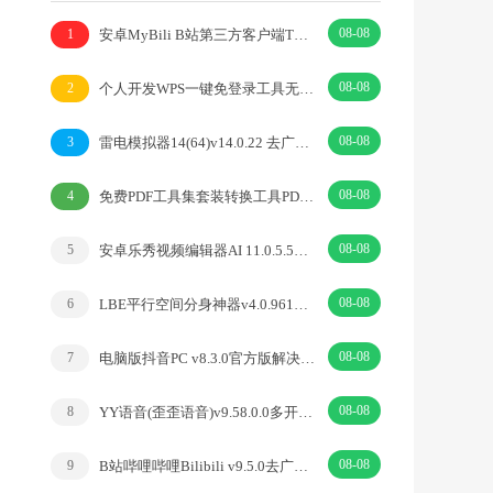
08-08
安卓MyBili B站第三方客户端TV版v1.6.9
1
08-08
个人开发WPS一键免登录工具无需登录账号
2
08-08
雷电模拟器14(64)v14.0.22 去广告绿色纯净版
3
08-08
免费PDF工具集套装转换工具PDFgear v2.1.18
4
08-08
安卓乐秀视频编辑器AI 11.0.5.5去广告解锁VIP版
5
08-08
LBE平行空间分身神器v4.0.9612解锁vip专业版
6
08-08
电脑版抖音PC v8.3.0官方版解决网页切换烦恼
7
08-08
YY语音(歪歪语音)v9.58.0.0多开去广告绿色版
8
08-08
B站哔哩哔哩Bilibili v9.5.0去广告内置漫游模块版
9