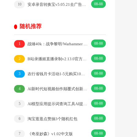
08-08
安卓录音转换宝v5.05.21去广告开心版
10
随机推荐
08-08
战锤40k：战争黎明/Warhammer 40000策略战棋
1
08-08
B站录播姬直播录制v2.13.0官方中文版
2
08-08
农行省钱月卡活动1-5元购买10元抖音支付立减金 限部分用户
3
08-08
AI新时代短视频创作​颠覆式创新人人都是天才策划
4
08-08
AI模型应用提示词查询工具AI提示词宝典v2.5
5
08-08
淘宝逛逛点赞抽3个随机红包
6
08-08
《奇巫妙森》v1.02中文版
7