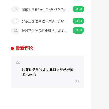
08-08
智能工具箱Smart Tools v1.3.6build 51解锁专业版
8
08-08
好多三国·登录送SS关羽，升级送十万充值卡！ ·|策略·三国
9
08-08
神域苍穹·全民打金玩法，装备保值，货币·|挂机·RPG
10
最新评论
因评论数量过多，此篇文章已屏蔽
显示评论