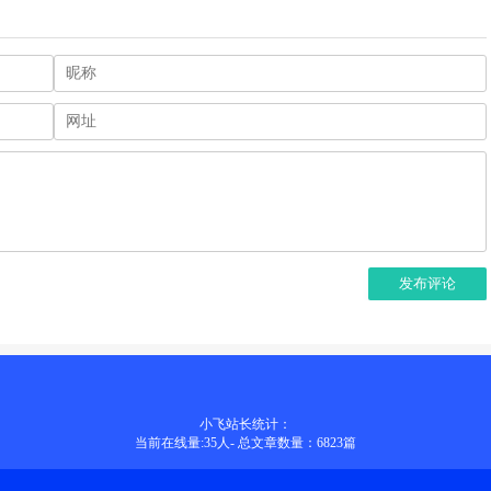
发布评论
小飞站长统计：
当前在线量:
35
人
-
总文章数量：6823
篇