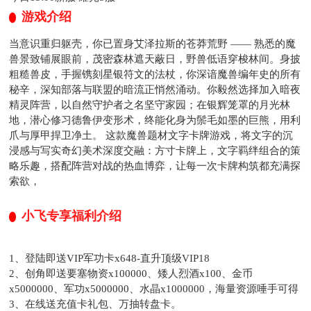
游戏介绍
当意识重归躯壳，你已置身艾泽拉斯的苍莽荒野 —— 熟悉的魔
兽景致铺展眼前，茂密森林遮天蔽日，野兽低语穿梭林间。身披
粗糙兽皮，手握镌刻星银符文的法杖，你深谙魔兽编年史的所有
秘辛，深知部落与联盟的暗流正悄然涌动。你毅然选择加入暗夜
精灵阵营，以自然守护者之名坚守家园；在银辉笼罩的月光林
地，潜心修习德鲁伊变形术，终能化身为鬃毛如墨的巨熊，用利
爪与厚甲捍卫净土。 这款魔兽题材文字卡牌游戏，将文字的沉
浸感与写实奇幻美术深度交融：方寸卡牌上，文字羁绊组合的策
略乐趣，搭配阵营对战的热血博弈，让每一次卡牌构筑都充满探
索欲，
小飞专享福利介绍
1、登陆即送VIP军功卡x648-直升顶级VIP18
2、创角即送要塞物资x100000、矮人烈酒x100、金币
x5000000、军功x5000000、水晶x1000000，海量资源唾手可得
3、在线送充值卡礼包、万抽转盘卡。