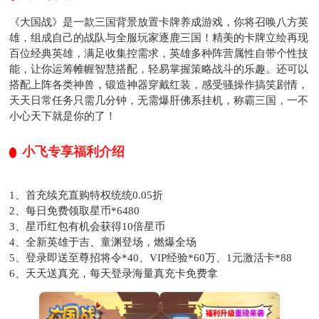
《大国战》是一款三国背景放置卡牌养成游戏，你将召唤八方英
雄，组成自己的战队与全服玩家逐鹿三国！精美的卡牌立绘再现
百位经典英雄，满足收集控需求，英雄多种阵营属性自带个性技
能，让你运筹帷幄智慧搭配，轻易掌握策略战斗的乐趣。还可以
搭配上阵各类神兽，锻造神器穿戴红装，感受骚操作搞笑剧情，
天天日常任务只需几分钟，无需爆肝佛系挂机，称霸三国，一不
小心天下就是你的了！
小飞专享福利介绍
1、首充续充直购特权统统0.05折
2、每日免费领取星币*6480
3、星币红包有机会获得10倍星币
4、全新英雄于吉、童渊登场，燃爆全场
5、登录即送至尊招将令*40、VIP经验*60万、1元激活卡*88
6、天天送真充，每天登录海量真充卡免费拿