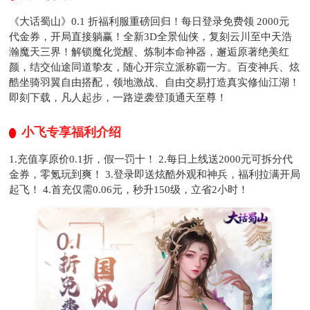
《大话蜀山》0.1 折福利服重磅回归！每日登录免费领 2000元
代金券，开局直接躺赢！全新3D全景仙侠，复刻云川至中天浩
瀚魔天三界！解锁魔化觉醒、炼制本命神器，邂逅原著绝美红
颜，结交仙途同道挚友，随心开宗立派称霸一方。百变神兵、炫
酷坐骑羽翼自由搭配，领地激战、自由交易打造真实修仙江湖！
即刻下载，凡人起步，一路逆袭登顶通天至尊！
小飞专享福利介绍
1.充值享原价0.1折，假一罚十！ 2.每日上线送2000元可拆分代
金券，零氪玩到爽！ 3.登录即送炫酷外观和神兵，福利拉满开局
起飞！ 4.首充仅需0.06元，秒升150级，立省2小时！